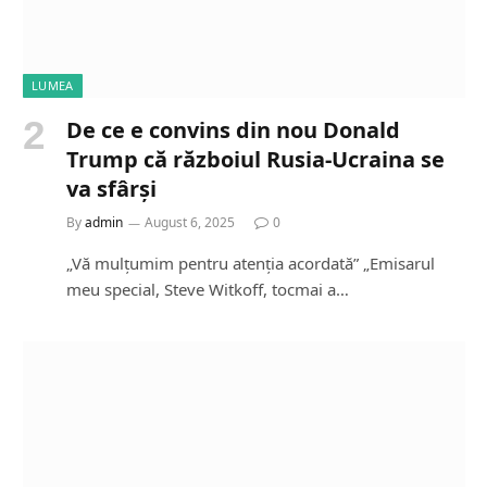
LUMEA
De ce e convins din nou Donald
Trump că războiul Rusia-Ucraina se
va sfârși
By
admin
August 6, 2025
0
„Vă mulțumim pentru atenția acordată” „Emisarul
meu special, Steve Witkoff, tocmai a…