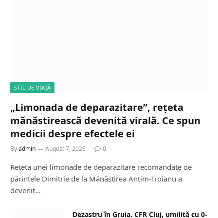
STIL DE VIAȚĂ
„Limonada de deparazitare”, rețeta
mănăstirească devenită virală. Ce spun
medicii despre efectele ei
By
admin
August 7, 2026
0
Rețeta unei limonade de deparazitare recomandate de
părintele Dimitrie de la Mănăstirea Antim-Troianu a
devenit…
Dezastru în Gruia. CFR Cluj, umilită cu 0-