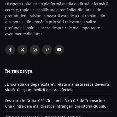
Diaspora Unita este o platformă media dedicată informării
corecte, rapide și echilibrate a românilor din țară și de
pretutindeni. Misiunea noastră este de a uni românii din
diaspora și din România prin știri relevante, analize
profunde și opinii sincere despre cele mai importante
evenimente din lume.
Facebook
X
Instagram
Pinterest
YouTube
(Twitter)
ÎN TENDINȚE
„Limonada de deparazitare”, rețeta mănăstirească devenită
virală. Ce spun medicii despre efectele ei
Dezastru în Gruia. CFR Cluj, umilită cu 0-5 de Tromsø într-
una dintre cele mai drastice înfrângeri din istoria clubului