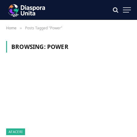
Home
Posts Tagged "Power"
»
BROWSING:
POWER
AFACERI