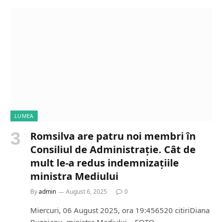
LUMEA
Romsilva are patru noi membri în
Consiliul de Administrație. Cât de
mult le-a redus indemnizațiile
ministra Mediului
By
admin
August 6, 2025
0
Miercuri, 06 August 2025, ora 19:456520 citiriDiana
Buzoianu, ministra Mediului – FOTO…