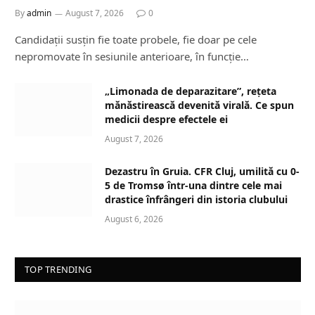
By
admin
August 7, 2026
0
Candidații susțin fie toate probele, fie doar pe cele
nepromovate în sesiunile anterioare, în funcție…
„Limonada de deparazitare”, rețeta
mănăstirească devenită virală. Ce spun
medicii despre efectele ei
August 7, 2026
Dezastru în Gruia. CFR Cluj, umilită cu 0-
5 de Tromsø într-una dintre cele mai
drastice înfrângeri din istoria clubului
August 6, 2026
TOP TRENDING