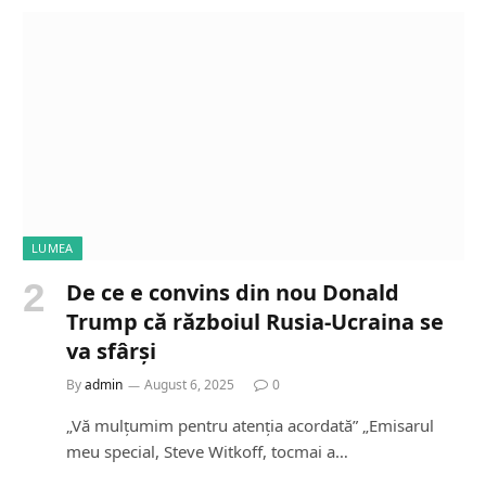
LUMEA
De ce e convins din nou Donald
Trump că războiul Rusia-Ucraina se
va sfârși
By
admin
August 6, 2025
0
„Vă mulțumim pentru atenția acordată” „Emisarul
meu special, Steve Witkoff, tocmai a…