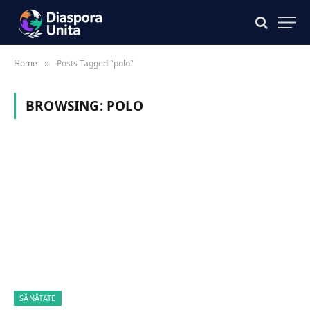
Home
Posts Tagged "polo"
»
BROWSING:
POLO
SĂNĂTATE