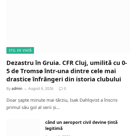
STIL DE VIAȚĂ
Dezastru în Gruia. CFR Cluj, umilită cu 0-
5 de Tromsø într-una dintre cele mai
drastice înfrângeri din istoria clubului
By
admin
August 6, 2026
0
Doar șapte minute mai târziu, Isak Dahlqvist a înscris
primul său gol al serii și…
când un aeroport civil devine țintă
legitimă