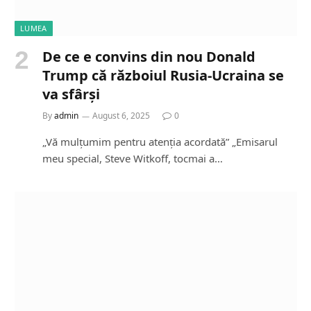
LUMEA
De ce e convins din nou Donald
Trump că războiul Rusia-Ucraina se
va sfârși
By
admin
August 6, 2025
0
„Vă mulțumim pentru atenția acordată” „Emisarul
meu special, Steve Witkoff, tocmai a…