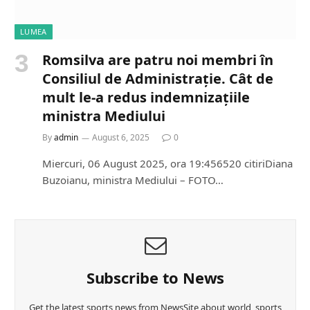
LUMEA
Romsilva are patru noi membri în
Consiliul de Administrație. Cât de
mult le-a redus indemnizațiile
ministra Mediului
By
admin
August 6, 2025
0
Miercuri, 06 August 2025, ora 19:456520 citiriDiana
Buzoianu, ministra Mediului – FOTO…
Subscribe to News
Get the latest sports news from NewsSite about world, sports