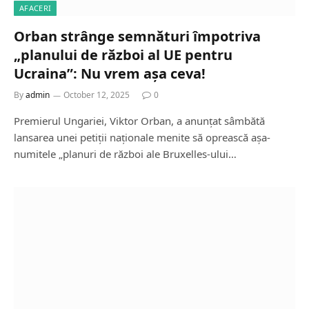
AFACERI
Orban strânge semnături împotriva
„planului de război al UE pentru
Ucraina”: Nu vrem așa ceva!
By
admin
October 12, 2025
0
Premierul Ungariei, Viktor Orban, a anunțat sâmbătă
lansarea unei petiții naționale menite să oprească așa-
numitele „planuri de război ale Bruxelles-ului…