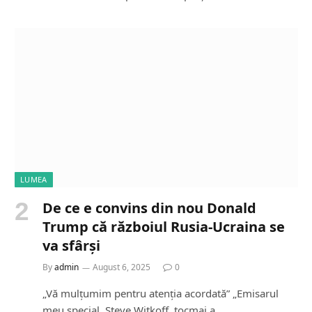
LUMEA
De ce e convins din nou Donald
Trump că războiul Rusia-Ucraina se
va sfârși
By
admin
August 6, 2025
0
„Vă mulțumim pentru atenția acordată” „Emisarul
meu special, Steve Witkoff, tocmai a…