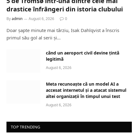
5 de Tromsø într-una dintre cele mai
drastice înfrângeri din istoria clubului
By
admin
August 6, 2026
0
Doar șapte minute mai târziu, Isak Dahlqvist a înscris
primul său gol al serii și…
când un aeroport civil devine țintă
legitimă
August 6, 2026
Meta recunoaște că un model AI a
accesat internetul și a atacat sistemul
altei organizații în timpul unui test
August 6, 2026
TOP TRENDING