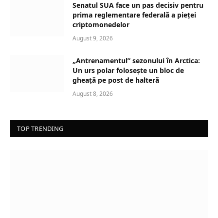
Senatul SUA face un pas decisiv pentru
prima reglementare federală a pieței
criptomonedelor
August 9, 2026
„Antrenamentul” sezonului în Arctica:
Un urs polar folosește un bloc de
gheață pe post de halteră
August 8, 2026
TOP TRENDING