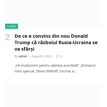
LUMEA
De ce e convins din nou Donald
Trump că războiul Rusia-Ucraina se
va sfârși
By
admin
August 6, 2025
0
„Vă mulțumim pentru atenția acordată” „Emisarul
meu special, Steve Witkoff, tocmai a…