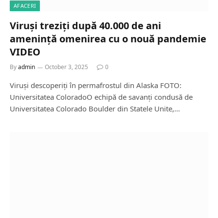
AFACERI
Viruși treziți după 40.000 de ani
amenință omenirea cu o nouă pandemie
VIDEO
By
admin
October 3, 2025
0
Viruși descoperiți în permafrostul din Alaska FOTO:
Universitatea ColoradoO echipă de savanți condusă de
Universitatea Colorado Boulder din Statele Unite,…