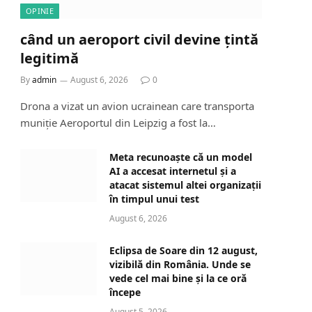
OPINIE
când un aeroport civil devine țintă
legitimă
By
admin
August 6, 2026
0
Drona a vizat un avion ucrainean care transporta
muniție Aeroportul din Leipzig a fost la…
Meta recunoaște că un model
AI a accesat internetul și a
atacat sistemul altei organizații
în timpul unui test
August 6, 2026
Eclipsa de Soare din 12 august,
vizibilă din România. Unde se
vede cel mai bine și la ce oră
începe
August 5, 2026