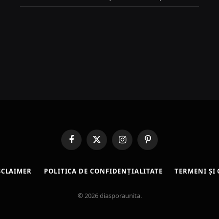
Facebook
X
Instagram
Pinterest
(Twitter)
SCLAIMER
POLITICA DE CONFIDENȚIALITATE
TERMENI ȘI 
© 2026 diasporaunita.