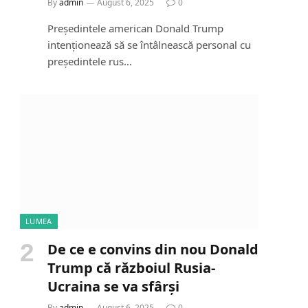
By
admin
August 6, 2025
0
Președintele american Donald Trump
intenționează să se întâlnească personal cu
președintele rus…
LUMEA
De ce e convins din nou Donald
Trump că războiul Rusia-
Ucraina se va sfârși
By
admin
August 6, 2025
0