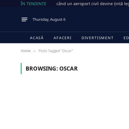
ÎN TENDINȚE
când un aeroport civil devine țintă le
Thursday, August 6
ACASĂ
AFACERI
DIVERTISMENT
ED
Home
Posts Tagged "Oscar"
»
BROWSING:
OSCAR