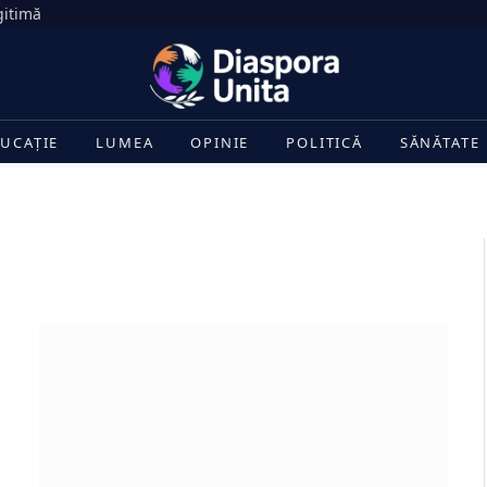
gitimă
UCAȚIE
LUMEA
OPINIE
POLITICĂ
SĂNĂTATE