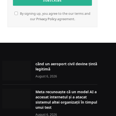
By signing up, you agree to the our terms and
our
Privacy Policy
agreement.
când un aeroport civil devine țintă
legitimă
August 6, 2026
Meta recunoaște că un model AI a
accesat internetul și a atacat
sistemul altei organizații în timpul
unui test
August 6, 2026