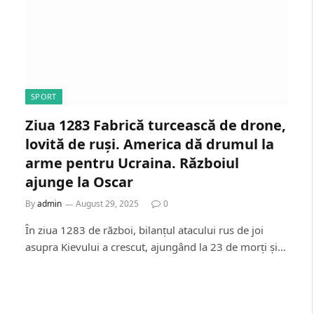
SPORT
Ziua 1283 Fabrică turcească de drone,
lovită de ruși. America dă drumul la
arme pentru Ucraina. Războiul
ajunge la Oscar
By
admin
August 29, 2025
0
În ziua 1283 de război, bilanțul atacului rus de joi
asupra Kievului a crescut, ajungând la 23 de morți și…