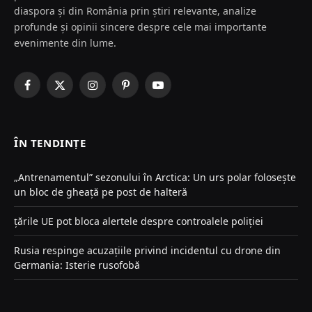
diaspora și din România prin știri relevante, analize
profunde și opinii sincere despre cele mai importante
evenimente din lume.
Facebook
X
Instagram
Pinterest
YouTube
(Twitter)
ÎN TENDINȚE
„Antrenamentul” sezonului în Arctica: Un urs polar folosește
un bloc de gheață pe post de halteră
țările UE pot bloca alertele despre controalele poliției
Rusia respinge acuzațiile privind incidentul cu drone din
Germania: Isterie rusofobă