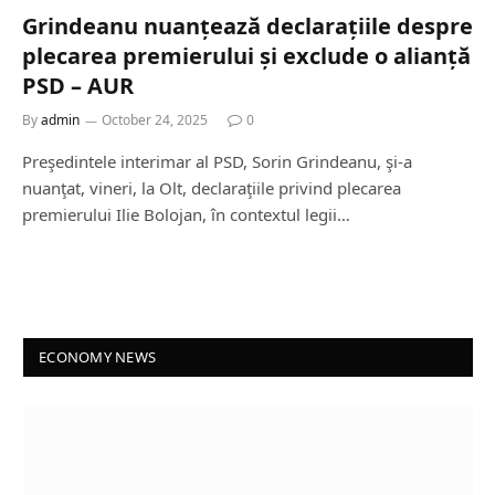
Grindeanu nuanțează declarațiile despre
plecarea premierului și exclude o alianță
PSD – AUR
By
admin
October 24, 2025
0
Preşedintele interimar al PSD, Sorin Grindeanu, şi-a
nuanţat, vineri, la Olt, declaraţiile privind plecarea
premierului Ilie Bolojan, în contextul legii…
ECONOMY NEWS