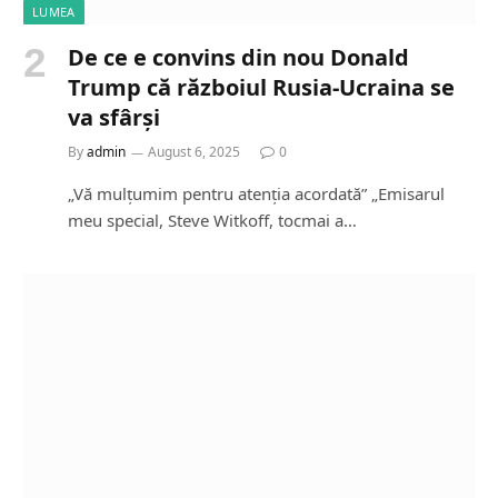
LUMEA
De ce e convins din nou Donald
Trump că războiul Rusia-Ucraina se
va sfârși
By
admin
August 6, 2025
0
„Vă mulțumim pentru atenția acordată” „Emisarul
meu special, Steve Witkoff, tocmai a…