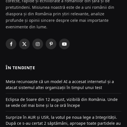
corecte, rapide și echilibrate a românilor din țară și de
pretutindeni. Misiunea noastră este de a uni românii din
diaspora și din România prin știri relevante, analize
profunde și opinii sincere despre cele mai importante
evenimente din lume.
Facebook
X
Instagram
Pinterest
YouTube
(Twitter)
ÎN TENDINȚE
Meta recunoaște că un model AI a accesat internetul și a
atacat sistemul altei organizații în timpul unui test
Eclipsa de Soare din 12 august, vizibilă din România. Unde
se vede cel mai bine și la ce oră începe
Surprize în AUR și USR, la votul pe noua lege a Integrității.
După ce s-au certat 2 săptămâni, aproape toate partidele au