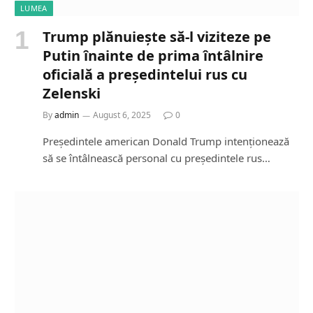
LUMEA
Trump plănuiește să-l viziteze pe
Putin înainte de prima întâlnire
oficială a președintelui rus cu
Zelenski
By
admin
August 6, 2025
0
Președintele american Donald Trump intenționează
să se întâlnească personal cu președintele rus…