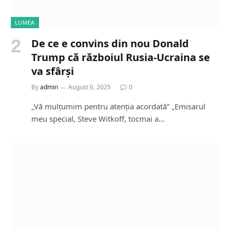
LUMEA
De ce e convins din nou Donald
Trump că războiul Rusia-Ucraina se
va sfârși
By
admin
August 6, 2025
0
„Vă mulțumim pentru atenția acordată” „Emisarul
meu special, Steve Witkoff, tocmai a…