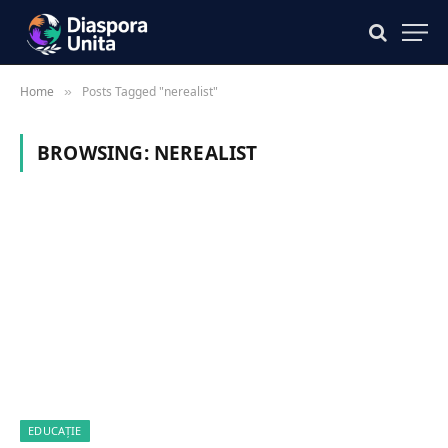
Home
Posts Tagged "nerealist"
»
BROWSING:
NEREALIST
EDUCAȚIE