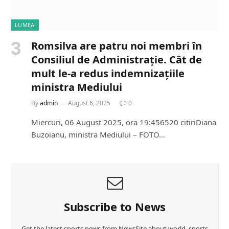
LUMEA
Romsilva are patru noi membri în
Consiliul de Administrație. Cât de
mult le-a redus indemnizațiile
ministra Mediului
By
admin
August 6, 2025
0
Miercuri, 06 August 2025, ora 19:456520 citiriDiana
Buzoianu, ministra Mediului – FOTO…
Subscribe to News
Get the latest sports news from NewsSite about world, sports