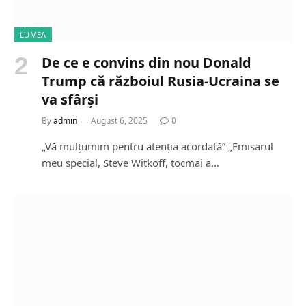
LUMEA
De ce e convins din nou Donald
Trump că războiul Rusia-Ucraina se
va sfârși
By
admin
August 6, 2025
0
„Vă mulțumim pentru atenția acordată” „Emisarul
meu special, Steve Witkoff, tocmai a…