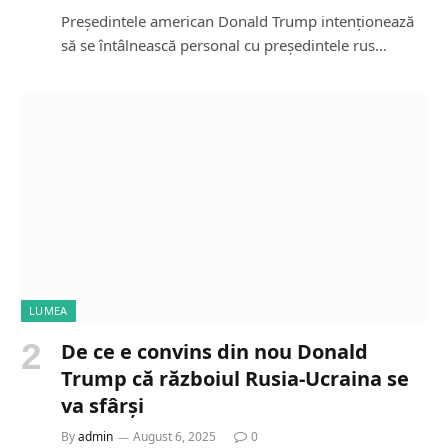
Președintele american Donald Trump intenționează
să se întâlnească personal cu președintele rus…
LUMEA
De ce e convins din nou Donald
Trump că războiul Rusia-Ucraina se
va sfârși
By
admin
August 6, 2025
0