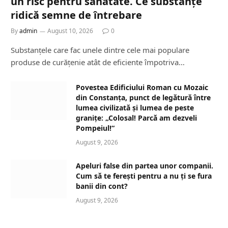
un risc pentru sănătate. Ce substanțe
ridică semne de întrebare
By
admin
August 10, 2026
0
Substanțele care fac unele dintre cele mai populare
produse de curățenie atât de eficiente împotriva…
Povestea Edificiului Roman cu Mozaic
din Constanța, punct de legătură între
lumea civilizată și lumea de peste
granițe: „Colosal! Parcă am dezveli
Pompeiul!“
August 9, 2026
Apeluri false din partea unor companii.
Cum să te ferești pentru a nu ți se fura
banii din cont?
August 9, 2026