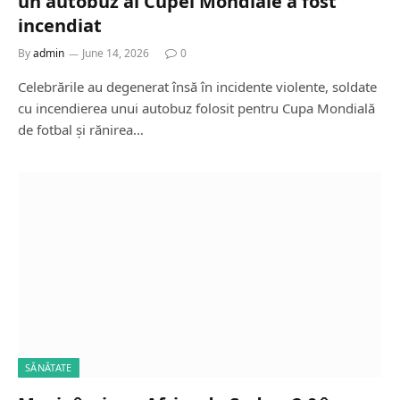
un autobuz al Cupei Mondiale a fost
incendiat
By
admin
June 14, 2026
0
Celebrările au degenerat însă în incidente violente, soldate
cu incendierea unui autobuz folosit pentru Cupa Mondială
de fotbal și rănirea…
SĂNĂTATE