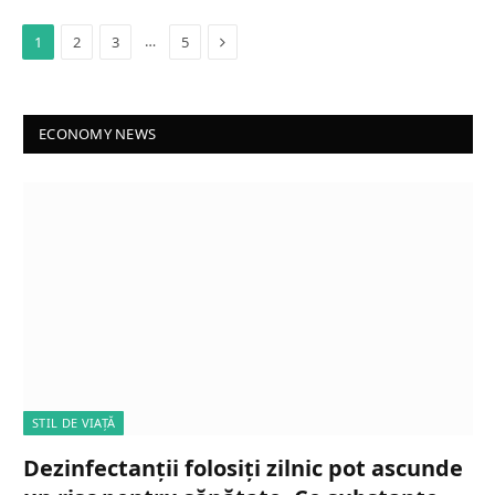
Next
…
1
2
3
5
ECONOMY NEWS
STIL DE VIAȚĂ
Dezinfectanții folosiți zilnic pot ascunde