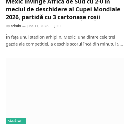
Mexic învinge Africa de Sud cu 2-0 în
meciul de deschidere al Cupei Mondiale
2026, partidă cu 3 cartonașe roșii
By
admin
June 11, 2026
0
În fața unui stadion arhiplin, Mexic, una dintre cele trei
gazde ale competiției, a deschis scorul încă din minutul 9…
SĂNĂTATE