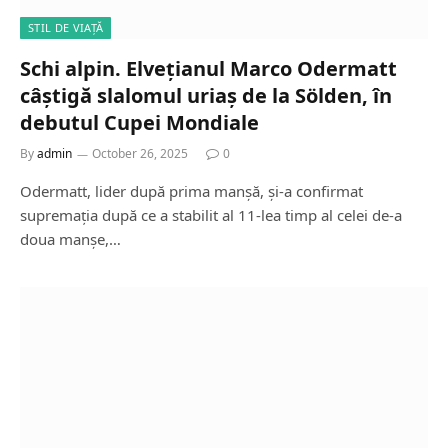
STIL DE VIAȚĂ
Schi alpin. Elvețianul Marco Odermatt
câștigă slalomul uriaș de la Sölden, în
debutul Cupei Mondiale
By
admin
October 26, 2025
0
Odermatt, lider după prima manșă, și-a confirmat
supremația după ce a stabilit al 11-lea timp al celei de-a
doua manșe,…