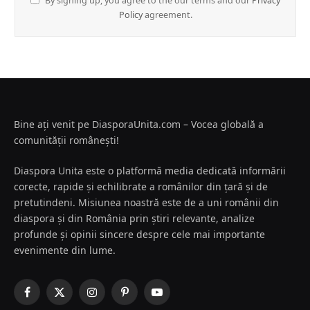
By signing up, you agree to the our terms and our
Privacy
Policy
agreement.
Bine ați venit pe DiasporaUnita.com – Vocea globală a
comunității românești!
Diaspora Unita este o platformă media dedicată informării
corecte, rapide și echilibrate a românilor din țară și de
pretutindeni. Misiunea noastră este de a uni românii din
diaspora și din România prin știri relevante, analize
profunde și opinii sincere despre cele mai importante
evenimente din lume.
Facebook
X
Instagram
Pinterest
YouTube