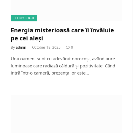
TEHNOLOGIE
Energia misterioasă care îi învăluie
pe cei aleși
By
admin
October 18, 2025
0
Unii oameni sunt cu adevărat norocoși, având aure
luminoase care radiază căldură și pozitivitate. Când
intră într-o cameră, prezența lor este…