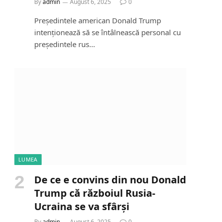
By
admin
August 6, 2025
0
Președintele american Donald Trump
intenționează să se întâlnească personal cu
președintele rus…
LUMEA
De ce e convins din nou Donald
Trump că războiul Rusia-
Ucraina se va sfârși
By
admin
August 6, 2025
0