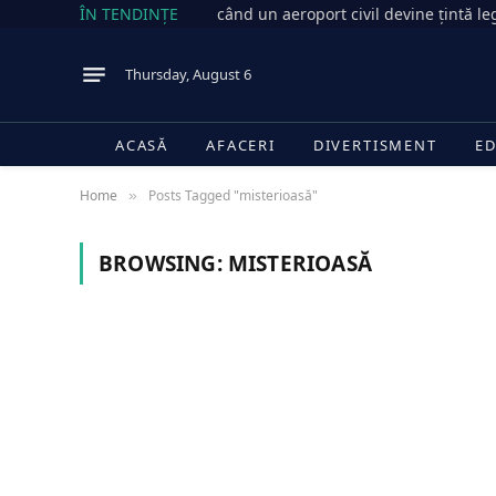
ÎN TENDINȚE
când un aeroport civil devine țintă le
Thursday, August 6
ACASĂ
AFACERI
DIVERTISMENT
ED
Home
Posts Tagged "misterioasă"
»
BROWSING:
MISTERIOASĂ