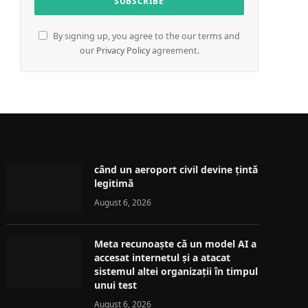
By signing up, you agree to the our terms and
our
Privacy Policy
agreement.
când un aeroport civil devine țintă
legitimă
August 6, 2026
Meta recunoaște că un model AI a
accesat internetul și a atacat
sistemul altei organizații în timpul
unui test
August 6, 2026