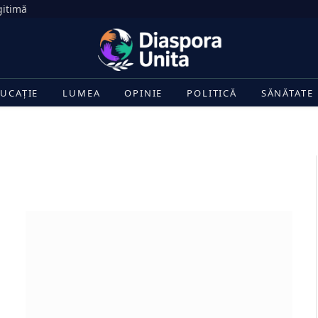
gitimă
UCAȚIE
LUMEA
OPINIE
POLITICĂ
SĂNĂTATE