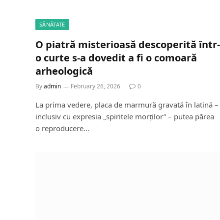
SĂNĂTATE
O piatră misterioasă descoperită într-
o curte s-a dovedit a fi o comoară
arheologică
By
admin
February 26, 2026
0
La prima vedere, placa de marmură gravată în latină –
inclusiv cu expresia „spiritele morților” – putea părea
o reproducere…