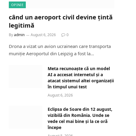
OPINIE
când un aeroport civil devine țintă
legitimă
By
admin
August 6, 2026
0
Drona a vizat un avion ucrainean care transporta
muniție Aeroportul din Leipzig a fost la…
Meta recunoaște că un model
AI a accesat internetul și a
atacat sistemul altei organizații
în timpul unui test
August 6, 2026
Eclipsa de Soare din 12 august,
vizibilă din România. Unde se
vede cel mai bine și la ce oră
începe
August 5, 2026