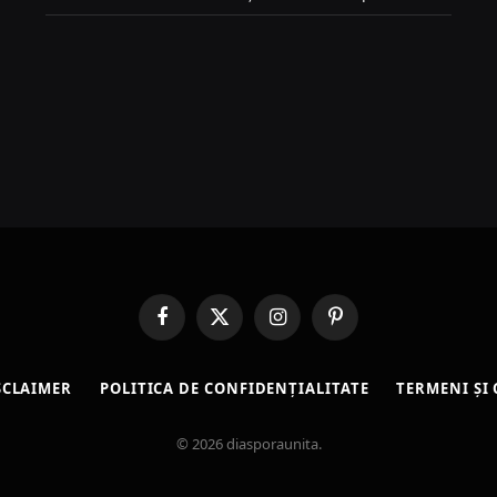
Facebook
X
Instagram
Pinterest
(Twitter)
SCLAIMER
POLITICA DE CONFIDENȚIALITATE
TERMENI ȘI 
© 2026 diasporaunita.