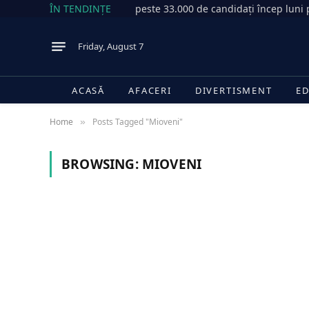
ÎN TENDINȚE
Friday, August 7
ACASĂ
AFACERI
DIVERTISMENT
ED
Home
Posts Tagged "Mioveni"
»
BROWSING:
MIOVENI