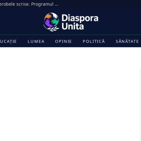
peste 33.000 de candidați încep luni probele scrise. Programul complet și regulile din sălile de examen
UCAȚIE
LUMEA
OPINIE
POLITICĂ
SĂNĂTATE