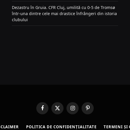
Dezastru în Gruia. CFR Cluj, umilită cu 0-5 de Tromsø
într-una dintre cele mai drastice înfrângeri din istoria
clubului
Facebook
X
Instagram
Pinterest
(Twitter)
SCLAIMER
POLITICA DE CONFIDENȚIALITATE
TERMENI ȘI 