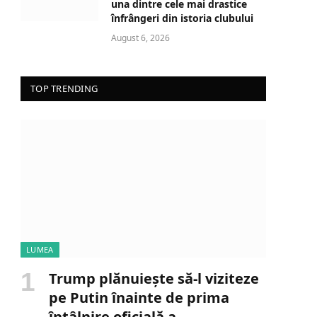
una dintre cele mai drastice
înfrângeri din istoria clubului
August 6, 2026
TOP TRENDING
LUMEA
Trump plănuiește să-l viziteze
pe Putin înainte de prima
întâlnire oficială a