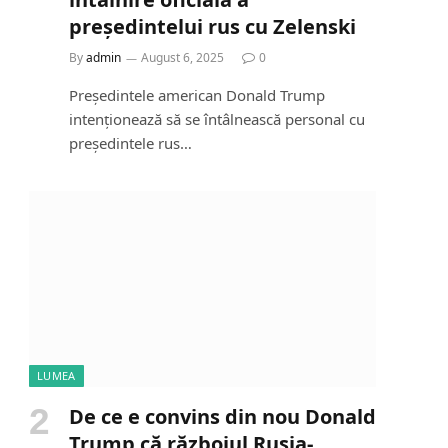
președintelui rus cu Zelenski
By
admin
August 6, 2025
0
Președintele american Donald Trump
intenționează să se întâlnească personal cu
președintele rus…
LUMEA
De ce e convins din nou Donald
Trump că războiul Rusia-