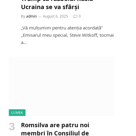
Ucraina se va sfârși
By
admin
August 6, 2025
0
„Vă mulțumim pentru atenția acordată”
„Emisarul meu special, Steve Witkoff, tocmai
a…
LUMEA
Romsilva are patru noi
membri în Consiliul de