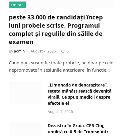
OPINIE
peste 33.000 de candidați încep
luni probele scrise. Programul
complet și regulile din sălile de
examen
By
admin
August 7, 2026
0
Candidații susțin fie toate probele, fie doar pe cele
nepromovate în sesiunile anterioare, în funcție…
„Limonada de deparazitare”,
rețeta mănăstirească devenită
virală. Ce spun medicii despre
efectele ei
August 7, 2026
Dezastru în Gruia. CFR Cluj,
umilită cu 0-5 de Tromsø într-