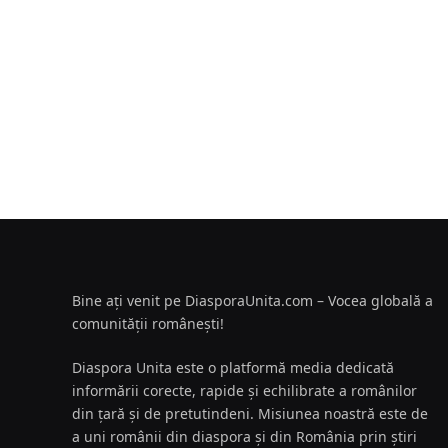
Bine ați venit pe DiasporaUnita.com – Vocea globală a
comunității românești!
Diaspora Unita este o platformă media dedicată
informării corecte, rapide și echilibrate a românilor
din țară și de pretutindeni. Misiunea noastră este de
a uni românii din diaspora și din România prin știri