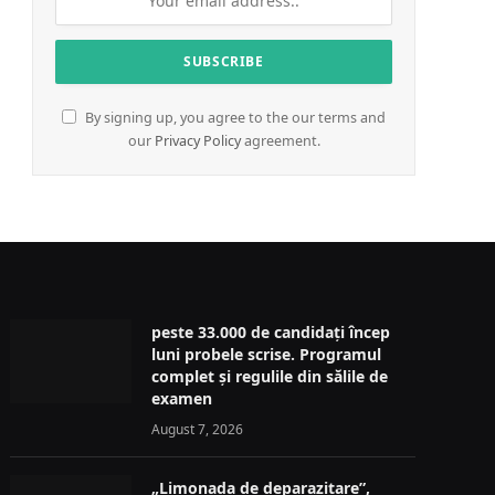
By signing up, you agree to the our terms and
our
Privacy Policy
agreement.
peste 33.000 de candidați încep
luni probele scrise. Programul
complet și regulile din sălile de
examen
August 7, 2026
„Limonada de deparazitare”,