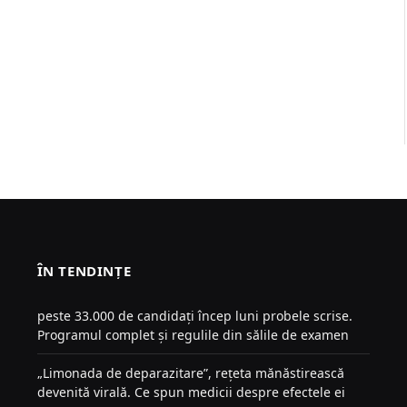
ÎN TENDINȚE
peste 33.000 de candidați încep luni probele scrise.
Programul complet și regulile din sălile de examen
„Limonada de deparazitare”, rețeta mănăstirească
devenită virală. Ce spun medicii despre efectele ei