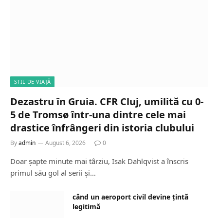
STIL DE VIAȚĂ
Dezastru în Gruia. CFR Cluj, umilită cu 0-
5 de Tromsø într-una dintre cele mai
drastice înfrângeri din istoria clubului
By
admin
August 6, 2026
0
Doar șapte minute mai târziu, Isak Dahlqvist a înscris
primul său gol al serii și…
când un aeroport civil devine țintă
legitimă