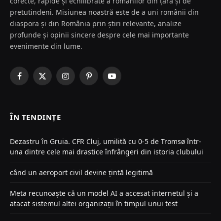
corecte, rapide și echilibrate a românilor din țară și de
pretutindeni. Misiunea noastră este de a uni românii din
diaspora și din România prin știri relevante, analize
profunde și opinii sincere despre cele mai importante
evenimente din lume.
Facebook
X
Instagram
Pinterest
YouTube
(Twitter)
ÎN TENDINȚE
Dezastru în Gruia. CFR Cluj, umilită cu 0-5 de Tromsø într-
una dintre cele mai drastice înfrângeri din istoria clubului
când un aeroport civil devine țintă legitimă
Meta recunoaște că un model AI a accesat internetul și a
atacat sistemul altei organizații în timpul unui test