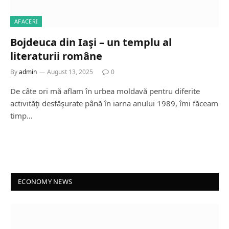
AFACERI
Bojdeuca din Iaşi – un templu al
literaturii române
By
admin
August 13, 2025
0
De câte ori mă aflam în urbea moldavă pentru diferite
activităţi desfăşurate până în iarna anului 1989, îmi făceam
timp…
ECONOMY NEWS