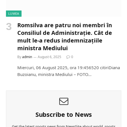
LUMEA
Romsilva are patru noi membri în
Consiliul de Administrație. Cât de
mult le-a redus indemnizațiile
ministra Mediului
By
admin
August 6, 2025
0
Miercuri, 06 August 2025, ora 19:456520 citiriDiana
Buzoianu, ministra Mediului – FOTO…
Subscribe to News
Get the latest sports news from NewsSite about world, sports