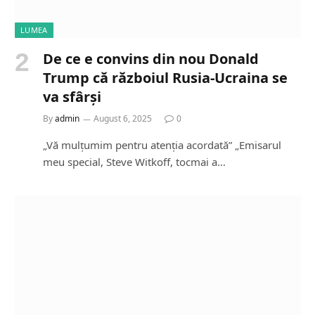
LUMEA
De ce e convins din nou Donald
Trump că războiul Rusia-Ucraina se
va sfârși
By
admin
August 6, 2025
0
„Vă mulțumim pentru atenția acordată” „Emisarul
meu special, Steve Witkoff, tocmai a…