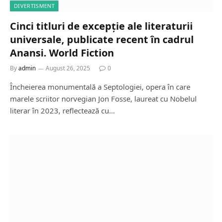
DIVERTISMENT
Cinci titluri de excepție ale literaturii
universale, publicate recent în cadrul
Anansi. World Fiction
By
admin
August 26, 2025
0
Încheierea monumentală a Septologiei, opera în care
marele scriitor norvegian Jon Fosse, laureat cu Nobelul
literar în 2023, reflectează cu…