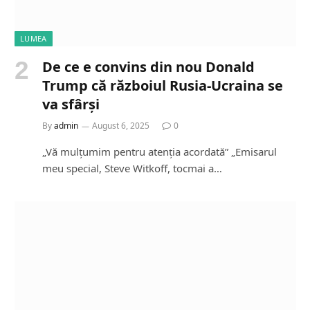
LUMEA
De ce e convins din nou Donald
Trump că războiul Rusia-Ucraina se
va sfârși
By
admin
August 6, 2025
0
„Vă mulțumim pentru atenția acordată” „Emisarul
meu special, Steve Witkoff, tocmai a…