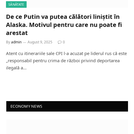
SĂNĂTATE
De ce Putin va putea călători liniștit în
Alaska. Motivul pentru care nu poate fi
arestat
By
admin
August 9, 2025
0
Atent cu itinerariile sale CPI l-a acuzat pe liderul rus că este
„responsabil pentru crima de război privind deportarea
ilegală a…
ECONOMY NEWS