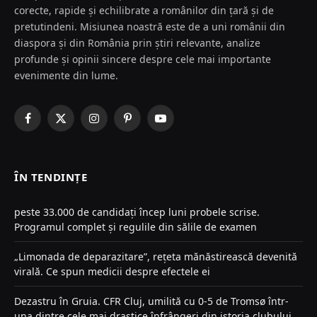
corecte, rapide și echilibrate a românilor din țară și de
pretutindeni. Misiunea noastră este de a uni românii din
diaspora și din România prin știri relevante, analize
profunde și opinii sincere despre cele mai importante
evenimente din lume.
Facebook
X
Instagram
Pinterest
YouTube
(Twitter)
ÎN TENDINȚE
peste 33.000 de candidați încep luni probele scrise.
Programul complet și regulile din sălile de examen
„Limonada de deparazitare”, rețeta mănăstirească devenită
virală. Ce spun medicii despre efectele ei
Dezastru în Gruia. CFR Cluj, umilită cu 0-5 de Tromsø într-
una dintre cele mai drastice înfrângeri din istoria clubului