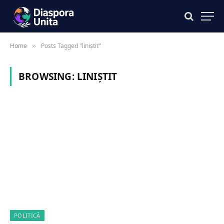
Home
Posts Tagged "liniștit"
»
BROWSING:
LINIȘTIT
POLITICĂ