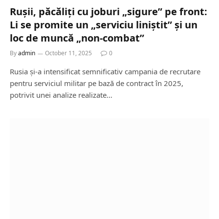
Rușii, păcăliți cu joburi „sigure” pe front:
Li se promite un „serviciu liniștit” și un
loc de muncă „non-combat”
By
admin
October 11, 2025
0
Rusia și-a intensificat semnificativ campania de recrutare
pentru serviciul militar pe bază de contract în 2025,
potrivit unei analize realizate…