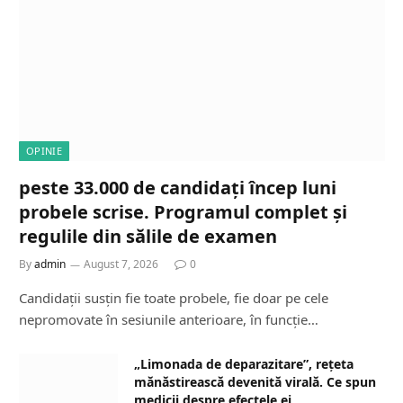
OPINIE
peste 33.000 de candidați încep luni
probele scrise. Programul complet și
regulile din sălile de examen
By
admin
August 7, 2026
0
Candidații susțin fie toate probele, fie doar pe cele
nepromovate în sesiunile anterioare, în funcție…
„Limonada de deparazitare”, rețeta
mănăstirească devenită virală. Ce spun
medicii despre efectele ei