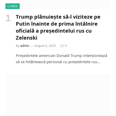
LUMEA
Trump plănuiește să-l viziteze pe
Putin înainte de prima întâlnire
oficială a președintelui rus cu
Zelenski
By
admin
August 6, 2025
0
Președintele american Donald Trump intenționează
să se întâlnească personal cu președintele rus…