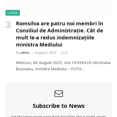
LUMEA
Romsilva are patru noi membri în
Consiliul de Administrație. Cât de
mult le-a redus indemnizațiile
ministra Mediului
By
admin
August 6, 2025
0
Miercuri, 06 August 2025, ora 19:456520 citiriDiana
Buzoianu, ministra Mediului – FOTO…
Subscribe to News
Get the latest sports news from NewsSite about world, sports