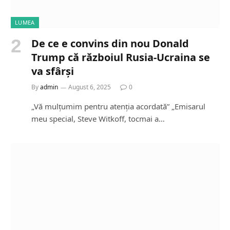
LUMEA
De ce e convins din nou Donald
Trump că războiul Rusia-Ucraina se
va sfârși
By
admin
August 6, 2025
0
„Vă mulțumim pentru atenția acordată” „Emisarul
meu special, Steve Witkoff, tocmai a…