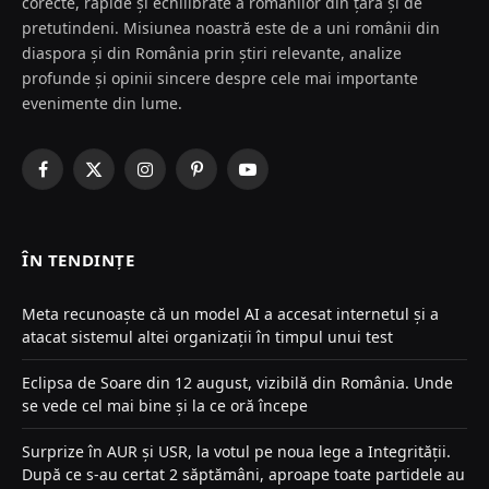
corecte, rapide și echilibrate a românilor din țară și de
pretutindeni. Misiunea noastră este de a uni românii din
diaspora și din România prin știri relevante, analize
profunde și opinii sincere despre cele mai importante
evenimente din lume.
Facebook
X
Instagram
Pinterest
YouTube
(Twitter)
ÎN TENDINȚE
Meta recunoaște că un model AI a accesat internetul și a
atacat sistemul altei organizații în timpul unui test
Eclipsa de Soare din 12 august, vizibilă din România. Unde
se vede cel mai bine și la ce oră începe
Surprize în AUR și USR, la votul pe noua lege a Integrității.
După ce s-au certat 2 săptămâni, aproape toate partidele au