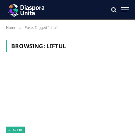
Home
Posts Tagged "liftul"
»
BROWSING:
LIFTUL
AFACERI