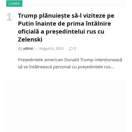
LUMEA
Trump plănuiește să-l viziteze pe
Putin înainte de prima întâlnire
oficială a președintelui rus cu
Zelenski
By
admin
August 6, 2025
0
Președintele american Donald Trump intenționează
să se întâlnească personal cu președintele rus…