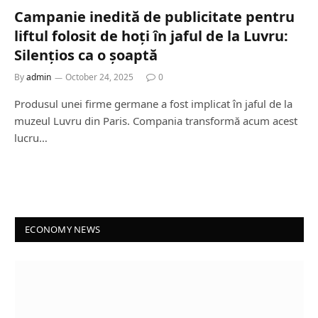
Campanie inedită de publicitate pentru
liftul folosit de hoți în jaful de la Luvru:
Silențios ca o șoaptă
By
admin
October 24, 2025
0
Produsul unei firme germane a fost implicat în jaful de la
muzeul Luvru din Paris. Compania transformă acum acest
lucru…
ECONOMY NEWS