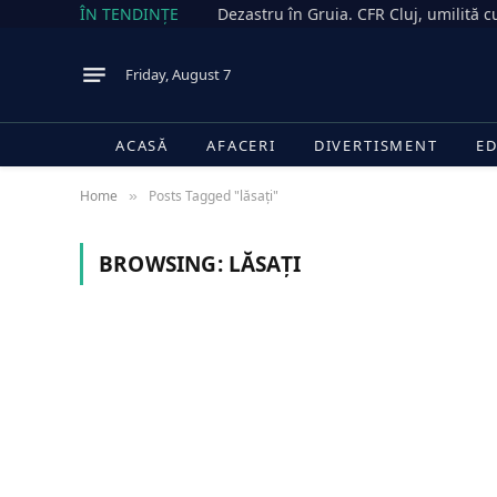
ÎN TENDINȚE
Friday, August 7
ACASĂ
AFACERI
DIVERTISMENT
ED
Home
Posts Tagged "lăsați"
»
BROWSING:
LĂSAȚI