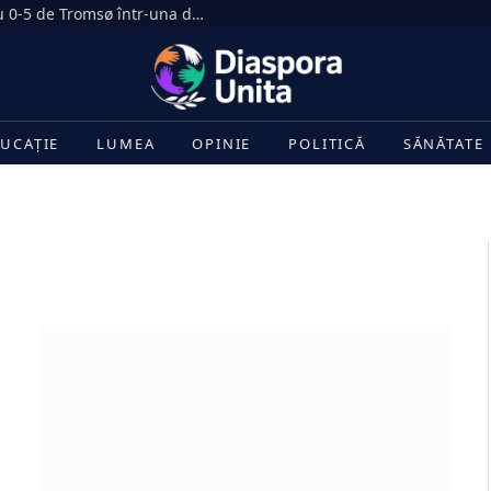
Dezastru în Gruia. CFR Cluj, umilită cu 0-5 de Tromsø într-una dintre cele mai drastice înfrângeri din istoria clubului
UCAȚIE
LUMEA
OPINIE
POLITICĂ
SĂNĂTATE