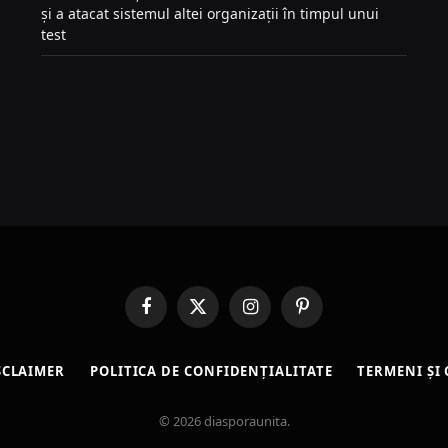
și a atacat sistemul altei organizații în timpul unui
test
Facebook
X
Instagram
Pinterest
(Twitter)
SCLAIMER
POLITICA DE CONFIDENȚIALITATE
TERMENI ȘI 
© 2026 diasporaunita.