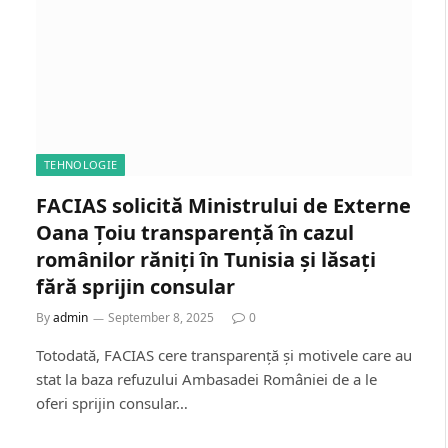
TEHNOLOGIE
FACIAS solicită Ministrului de Externe
Oana Țoiu transparență în cazul
românilor răniți în Tunisia și lăsați
fără sprijin consular
By
admin
September 8, 2025
0
Totodată, FACIAS cere transparență și motivele care au
stat la baza refuzului Ambasadei României de a le
oferi sprijin consular…