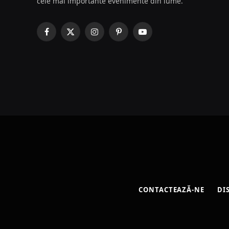
cele mai importante evenimente din lume.
Facebook
X
Instagram
Pinterest
YouTube
(Twitter)
CONTACTEAZĂ-NE
DI