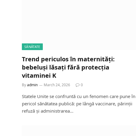
SĂNĂTATE
Trend periculos în maternități:
bebeluși lăsați fără protecția
vitaminei K
By
admin
March 24, 2026
0
Statele Unite se confruntă cu un fenomen care pune în
pericol sănătatea publică: pe lângă vaccinare, părinții
refuză și administrarea…