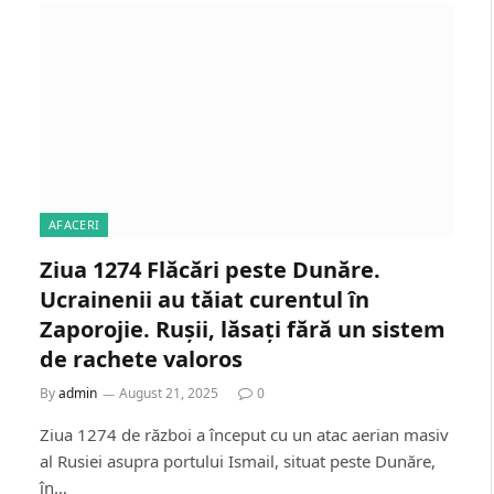
AFACERI
Ziua 1274 Flăcări peste Dunăre.
Ucrainenii au tăiat curentul în
Zaporojie. Rușii, lăsați fără un sistem
de rachete valoros
By
admin
August 21, 2025
0
Ziua 1274 de război a început cu un atac aerian masiv
al Rusiei asupra portului Ismail, situat peste Dunăre,
în…