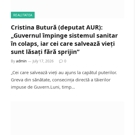
REALITATEA
Cristina Butură (deputat AUR):
„Guvernul împinge sistemul sanitar
în colaps, iar cei care salvează vieți
sunt lăsați fără sprijin”
By
admin
July 17, 2026
0
„Cei care salvează vieți au ajuns la capătul puterilor.
Greva din sănătate, consecința directă a tăierilor
impuse de Guvern.Luni, timp…