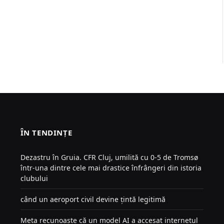
ÎN TENDINȚE
Dezastru în Gruia. CFR Cluj, umilită cu 0-5 de Tromsø
într-una dintre cele mai drastice înfrângeri din istoria
clubului
când un aeroport civil devine țintă legitimă
Meta recunoaște că un model AI a accesat internetul