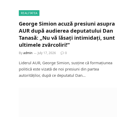
REALITATEA
George Simion acuză presiuni asupra
AUR după audierea deputatului Dan
Tanasă: „Nu vă lăsați intimidați, sunt
ultimele zvârcoliri!”
By
admin
July 17, 2026
0
Liderul AUR, George Simion, susține că formațiunea
politică este vizată de noi presiuni din partea
autorităților, după ce deputatul Dan…