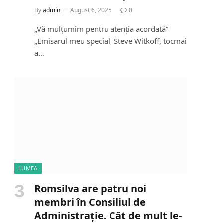
By
admin
August 6, 2025
0
„Vă mulțumim pentru atenția acordată”
„Emisarul meu special, Steve Witkoff, tocmai
a…
LUMEA
Romsilva are patru noi
membri în Consiliul de
Administrație. Cât de mult le-