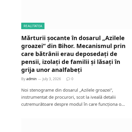
REALITATEA
Mărturii șocante în dosarul „Azilele
groazei” din Bihor. Mecanismul prin
care bătrânii erau deposedați de
pensii, izolați de familii și lăsați în
grija unor analfabeți
By
admin
July 3, 2026
0
Noi stenograme din dosarul „Azilele groazei”,
instrumentat de procurori, scot la iveală detalii
cutremurătoare despre modul în care funcționa o…