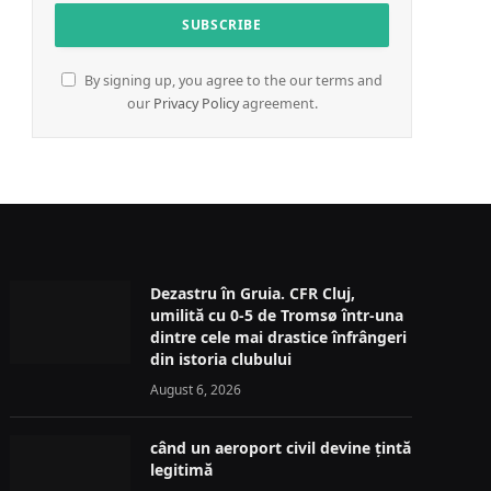
By signing up, you agree to the our terms and
our
Privacy Policy
agreement.
Dezastru în Gruia. CFR Cluj,
umilită cu 0-5 de Tromsø într-una
dintre cele mai drastice înfrângeri
din istoria clubului
August 6, 2026
când un aeroport civil devine țintă
legitimă