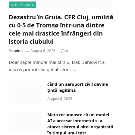
STIL DE VIAȚĂ
Dezastru în Gruia. CFR Cluj, umilită
cu 0-5 de Tromsø într-una dintre
cele mai drastice înfrângeri din
istoria clubului
By
admin
August 6, 2026
0
Doar șapte minute mai târziu, Isak Dahlqvist a
înscris primul său gol al serii și…
când un aeroport civil devine
țintă legitimă
August 6, 2026
Meta recunoaște că un model
AI a accesat internetul și a
atacat sistemul altei organizații
în timpul unui test