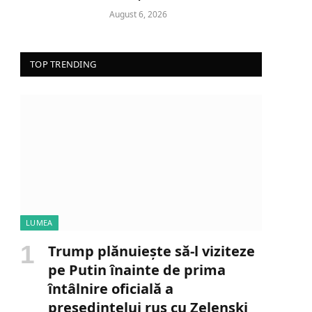
August 6, 2026
TOP TRENDING
LUMEA
Trump plănuiește să-l viziteze
pe Putin înainte de prima
întâlnire oficială a
președintelui rus cu Zelenski