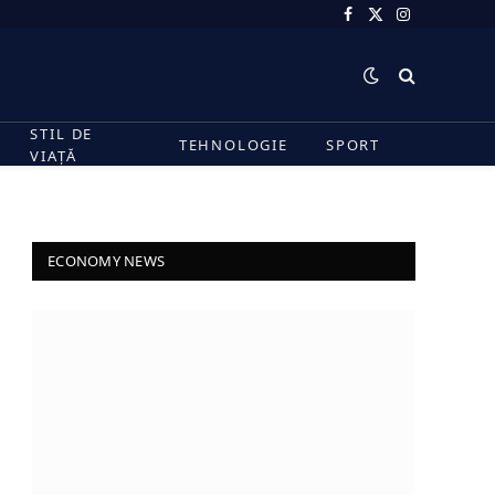
Facebook
X
Instagram
(Twitter)
STIL DE
TEHNOLOGIE
SPORT
VIAȚĂ
ECONOMY NEWS