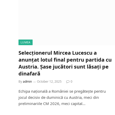
LUMEA
Selecționerul Mircea Lucescu a
anunțat lotul final pentru partida cu
Austria. Șase jucători sunt lăsați pe
dinafară
By
admin
October 12, 2025
0
Echipa națională a României se pregătește pentru
jocul decisiv de duminică cu Austria, meci din
preliminariile CM 2026, meci capital…