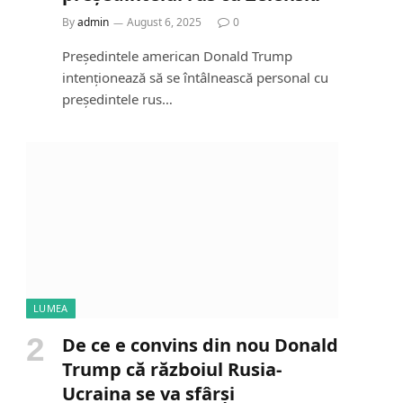
By
admin
August 6, 2025
0
Președintele american Donald Trump
intenționează să se întâlnească personal cu
președintele rus…
LUMEA
De ce e convins din nou Donald
Trump că războiul Rusia-
Ucraina se va sfârși