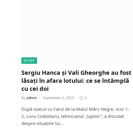
SPORT
Sergiu Hanca și Vali Gheorghe au fost
lăsați în afara lotului: ce se întâmplă
cu cei doi
By
admin
September 2, 2025
0
După eșecul cu Farul de la Malul Mării Negre, scor 1-
2, Liviu Ciobotariu, tehnicianul „lupilor”, a discutat
despre situațiile lui…