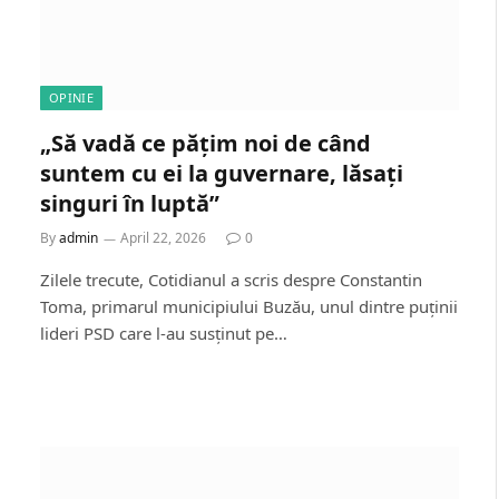
OPINIE
„Să vadă ce pățim noi de când
suntem cu ei la guvernare, lăsați
singuri în luptă”
By
admin
April 22, 2026
0
Zilele trecute, Cotidianul a scris despre Constantin
Toma, primarul municipiului Buzău, unul dintre puținii
lideri PSD care l-au susținut pe…