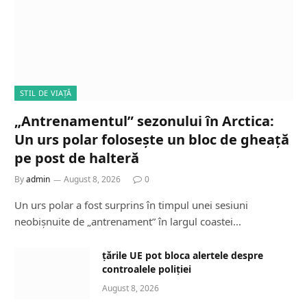
STIL DE VIAȚĂ
„Antrenamentul” sezonului în Arctica:
Un urs polar folosește un bloc de gheață
pe post de halteră
By
admin
August 8, 2026
0
Un urs polar a fost surprins în timpul unei sesiuni
neobișnuite de „antrenament” în largul coastei…
țările UE pot bloca alertele despre
controalele poliției
August 8, 2026