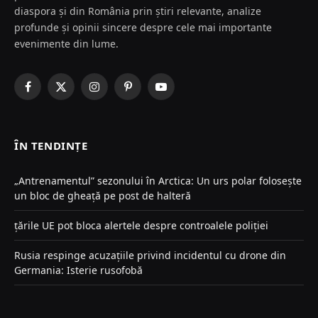
diaspora și din România prin știri relevante, analize
profunde și opinii sincere despre cele mai importante
evenimente din lume.
Facebook
X
Instagram
Pinterest
YouTube
(Twitter)
ÎN TENDINȚE
„Antrenamentul” sezonului în Arctica: Un urs polar folosește
un bloc de gheață pe post de halteră
țările UE pot bloca alertele despre controalele poliției
Rusia respinge acuzațiile privind incidentul cu drone din
Germania: Isterie rusofobă