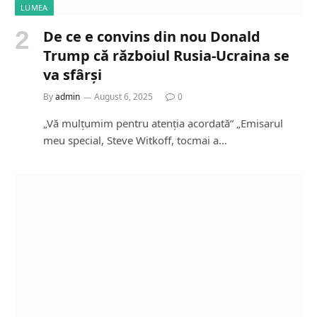
LUMEA
De ce e convins din nou Donald
Trump că războiul Rusia-Ucraina se
va sfârși
By
admin
August 6, 2025
0
„Vă mulțumim pentru atenția acordată” „Emisarul
meu special, Steve Witkoff, tocmai a…