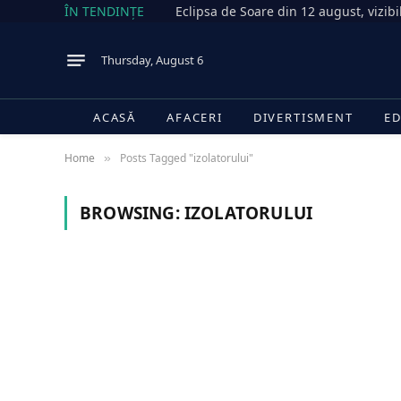
ÎN TENDINȚE
Thursday, August 6
ACASĂ
AFACERI
DIVERTISMENT
ED
Home
Posts Tagged "izolatorului"
»
BROWSING:
IZOLATORULUI