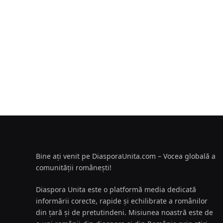
Bine ați venit pe DiasporaUnita.com – Vocea globală a
comunității românești!
Diaspora Unita este o platformă media dedicată
informării corecte, rapide și echilibrate a românilor
din țară și de pretutindeni. Misiunea noastră este de