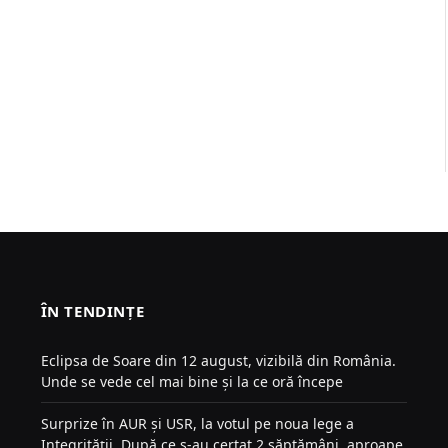
ÎN TENDINȚE
Eclipsa de Soare din 12 august, vizibilă din România.
Unde se vede cel mai bine și la ce oră începe
Surprize în AUR și USR, la votul pe noua lege a
Integrității. După ce s-au certat 2 săptămâni, aproape