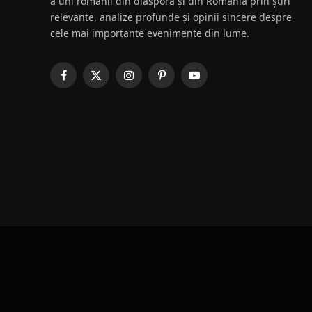
a uni românii din diaspora și din România prin știri
relevante, analize profunde și opinii sincere despre
cele mai importante evenimente din lume.
Facebook
X
Instagram
Pinterest
YouTube
(Twitter)