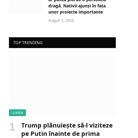
dragă. Nativii ajunși în fața
unor proiecte importante
August 5, 2026
TOP TRENDING
LUMEA
Trump plănuiește să-l viziteze
pe Putin înainte de prima