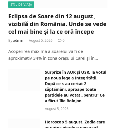
STIL DE VIAȚĂ
Eclipsa de Soare din 12 august,
vizibilă din România. Unde se vede
cel mai bine și la ce oră începe
By
admin
August 5, 2026
0
Acoperirea maximă a Soarelui va fi de
aproximativ 34% în zona orașului Carei și în…
Surprize în AUR și USR, la votul
pe noua lege a Integrității.
După ce s-au certat 2
săptămâni, aproape toate
partidele au votat „pentru” Ce
a făcut Ilie Bolojan
August 5, 2026
Horoscop 5 august. Zodia care
ar putea pierde o persoană