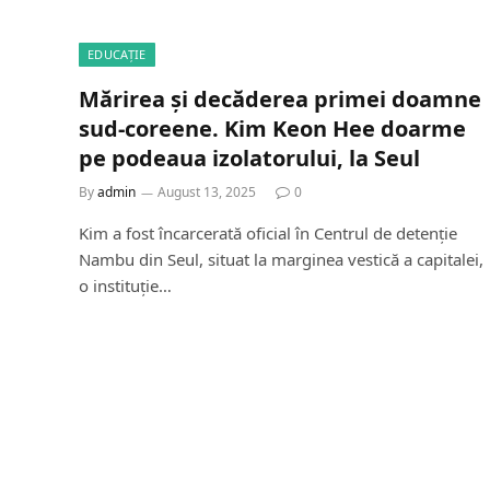
EDUCAȚIE
Mărirea și decăderea primei doamne
sud-coreene. Kim Keon Hee doarme
pe podeaua izolatorului, la Seul
By
admin
August 13, 2025
0
Kim a fost încarcerată oficial în Centrul de detenție
Nambu din Seul, situat la marginea vestică a capitalei,
o instituție…