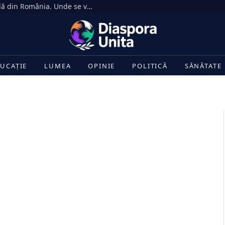
Eclipsa de Soare din 12 august, vizibilă din România. Unde se vede cel mai bine și la ce oră începe
UCAȚIE
LUMEA
OPINIE
POLITICĂ
SĂNĂTATE