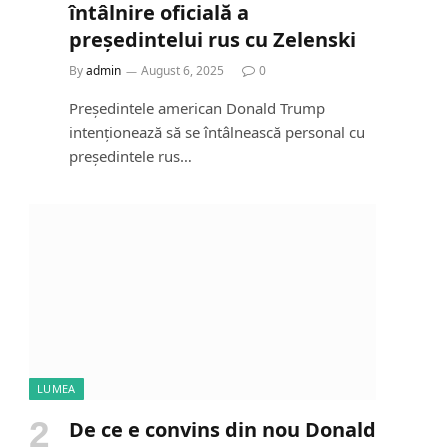
întâlnire oficială a
președintelui rus cu Zelenski
By
admin
August 6, 2025
0
Președintele american Donald Trump
intenționează să se întâlnească personal cu
președintele rus…
LUMEA
De ce e convins din nou Donald