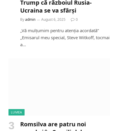
Trump că războiul Rusia-
Ucraina se va sfârși
By
admin
August 6, 2025
0
„Vă mulțumim pentru atenția acordată”
„Emisarul meu special, Steve Witkoff, tocmai
a…
LUMEA
Romsilva are patru noi