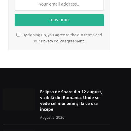
By signing up, you agree to the our terms and
our
Privacy Policy
agreement.
Eclipsa de Soare din 12 august,
vizibilă din România. Unde se
vede cel mai bine și la ce oră
începe
August 5, 2026