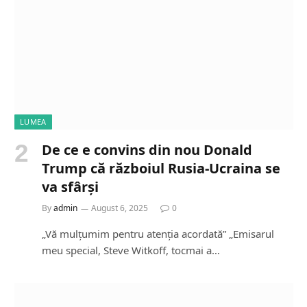
LUMEA
De ce e convins din nou Donald
Trump că războiul Rusia-Ucraina se
va sfârși
By
admin
August 6, 2025
0
„Vă mulțumim pentru atenția acordată” „Emisarul
meu special, Steve Witkoff, tocmai a…