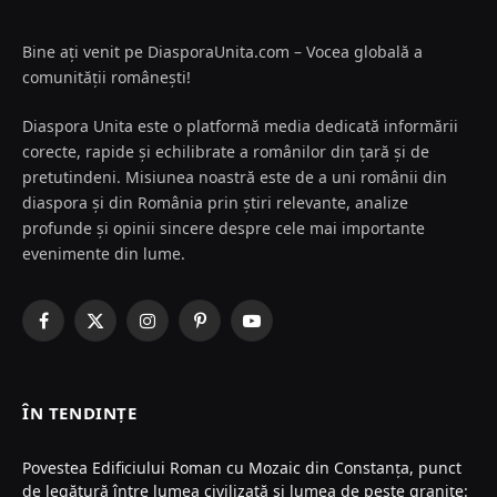
Bine ați venit pe DiasporaUnita.com – Vocea globală a
comunității românești!
Diaspora Unita este o platformă media dedicată informării
corecte, rapide și echilibrate a românilor din țară și de
pretutindeni. Misiunea noastră este de a uni românii din
diaspora și din România prin știri relevante, analize
profunde și opinii sincere despre cele mai importante
evenimente din lume.
Facebook
X
Instagram
Pinterest
YouTube
(Twitter)
ÎN TENDINȚE
Povestea Edificiului Roman cu Mozaic din Constanța, punct
de legătură între lumea civilizată și lumea de peste granițe: