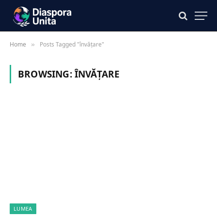
Home
Posts Tagged "învățare"
»
BROWSING:
ÎNVĂȚARE
LUMEA