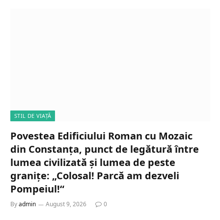
STIL DE VIAȚĂ
Povestea Edificiului Roman cu Mozaic
din Constanța, punct de legătură între
lumea civilizată și lumea de peste
granițe: „Colosal! Parcă am dezveli
Pompeiul!“
By
admin
August 9, 2026
0