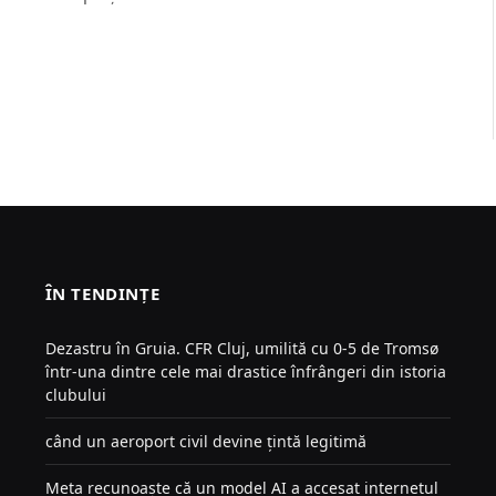
ÎN TENDINȚE
Dezastru în Gruia. CFR Cluj, umilită cu 0-5 de Tromsø
într-una dintre cele mai drastice înfrângeri din istoria
clubului
când un aeroport civil devine țintă legitimă
Meta recunoaște că un model AI a accesat internetul