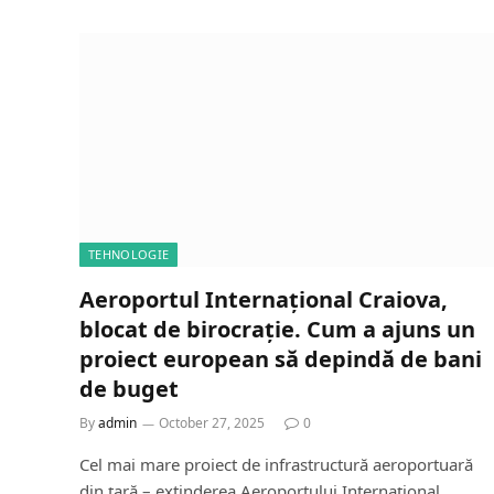
TEHNOLOGIE
Aeroportul Internațional Craiova,
blocat de birocrație. Cum a ajuns un
proiect european să depindă de bani
de buget
By
admin
October 27, 2025
0
Cel mai mare proiect de infrastructură aeroportuară
din țară – extinderea Aeroportului Internațional