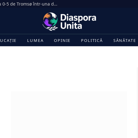
Dezastru în Gruia. CFR Cluj, umilită cu 0-5 de Tromsø într-una dintre cele mai drastice înfrângeri din istoria clubului
UCAȚIE
LUMEA
OPINIE
POLITICĂ
SĂNĂTATE