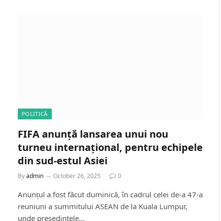
POLITICĂ
FIFA anunță lansarea unui nou
turneu internațional, pentru echipele
din sud-estul Asiei
By
admin
October 26, 2025
0
Anunțul a fost făcut duminică, în cadrul celei de-a 47-a
reuniuni a summitului ASEAN de la Kuala Lumpur,
unde președintele…