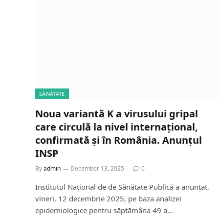
SĂNĂTATE
Noua variantă K a virusului gripal
care circulă la nivel internațional,
confirmată și în România. Anunțul
INSP
By
admin
December 13, 2025
0
Institutul Național de de Sănătate Publică a anunțat,
vineri, 12 decembrie 2025, pe baza analizei
epidemiologice pentru săptămâna 49 a…