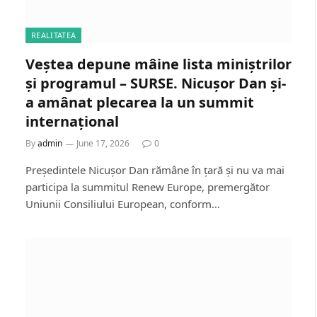
REALITATEA
Veștea depune mâine lista miniștrilor
și programul – SURSE. Nicușor Dan și-
a amânat plecarea la un summit
internațional
By
admin
June 17, 2026
0
Președintele Nicușor Dan rămâne în țară și nu va mai
participa la summitul Renew Europe, premergător
Uniunii Consiliului European, conform…