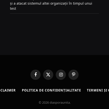
și a atacat sistemul altei organizații în timpul unui
test
Facebook
X
Instagram
Pinterest
(Twitter)
SCLAIMER
POLITICA DE CONFIDENȚIALITATE
TERMENI ȘI 
© 2026 diasporaunita.