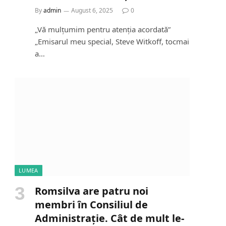
By
admin
August 6, 2025
0
„Vă mulțumim pentru atenția acordată”
„Emisarul meu special, Steve Witkoff, tocmai
a…
LUMEA
Romsilva are patru noi
membri în Consiliul de
Administrație. Cât de mult le-