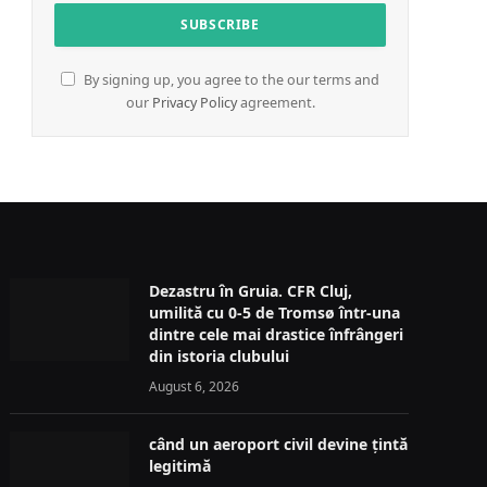
By signing up, you agree to the our terms and
our
Privacy Policy
agreement.
Dezastru în Gruia. CFR Cluj,
umilită cu 0-5 de Tromsø într-una
dintre cele mai drastice înfrângeri
din istoria clubului
August 6, 2026
când un aeroport civil devine țintă
legitimă