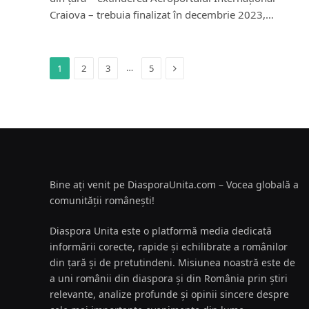
Craiova – trebuia finalizat în decembrie 2023,…
Next
…
1
2
3
5
Bine ați venit pe DiasporaUnita.com – Vocea globală a
comunității românești!
Diaspora Unita este o platformă media dedicată
informării corecte, rapide și echilibrate a românilor
din țară și de pretutindeni. Misiunea noastră este de
a uni românii din diaspora și din România prin știri
relevante, analize profunde și opinii sincere despre