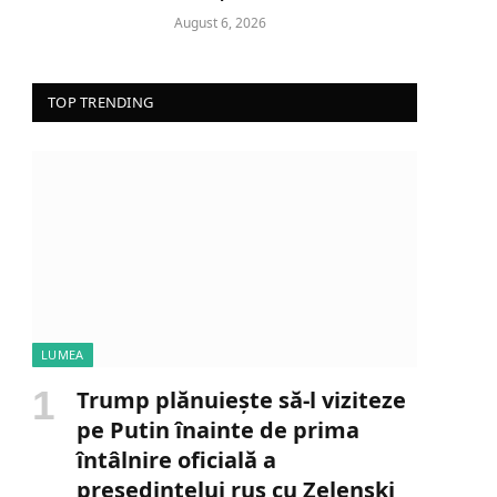
August 6, 2026
TOP TRENDING
LUMEA
Trump plănuiește să-l viziteze
pe Putin înainte de prima
întâlnire oficială a
președintelui rus cu Zelenski