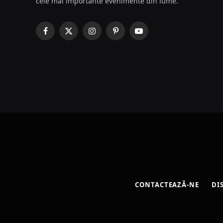
cele mai importante evenimente din lume.
Facebook
X
Instagram
Pinterest
YouTube
(Twitter)
CONTACTEAZĂ-NE
DI