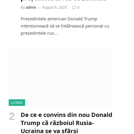
By
admin
August 6, 2025
0
Președintele american Donald Trump
intenționează să se întâlnească personal cu
președintele rus…
LUMEA
De ce e convins din nou Donald
Trump că războiul Rusia-
Ucraina se va sfârși