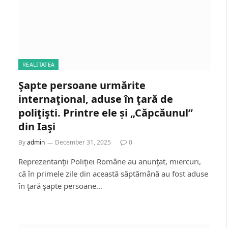
REALITATEA
Şapte persoane urmărite
internaţional, aduse în ţară de
poliţişti. Printre ele și „Căpcăunul”
din Iaşi
By
admin
December 31, 2025
0
Reprezentanţii Poliţiei Române au anunţat, miercuri,
că în primele zile din această săptămână au fost aduse
în ţară şapte persoane…