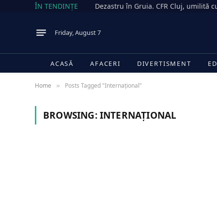
ÎN TENDINȚE
Friday, August 7
ACASĂ
AFACERI
DIVERTISMENT
ED
Home
Posts Tagged "Internațional"
»
BROWSING:
INTERNAȚIONAL