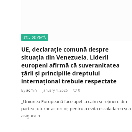
STIL DE VIAȚĂ
UE, declarație comună despre
situația din Venezuela. Liderii
europeni afirmă că suveranitatea
țării și principiile dreptului
internațional trebuie respectate
By
admin
January 4, 2026
0
„Uniunea Europeană face apel la calm și reținere din
partea tuturor actorilor, pentru a evita escaladarea și a
asigura o…