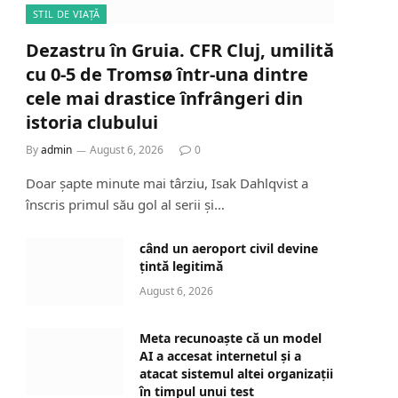
STIL DE VIAȚĂ
Dezastru în Gruia. CFR Cluj, umilită
cu 0-5 de Tromsø într-una dintre
cele mai drastice înfrângeri din
istoria clubului
By
admin
August 6, 2026
0
Doar șapte minute mai târziu, Isak Dahlqvist a
înscris primul său gol al serii și…
când un aeroport civil devine
țintă legitimă
August 6, 2026
Meta recunoaște că un model
AI a accesat internetul și a
atacat sistemul altei organizații
în timpul unui test