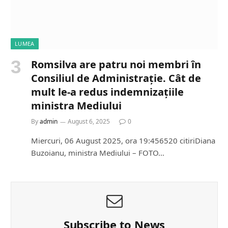
LUMEA
Romsilva are patru noi membri în
Consiliul de Administrație. Cât de
mult le-a redus indemnizațiile
ministra Mediului
By
admin
August 6, 2025
0
Miercuri, 06 August 2025, ora 19:456520 citiriDiana
Buzoianu, ministra Mediului – FOTO…
Subscribe to News