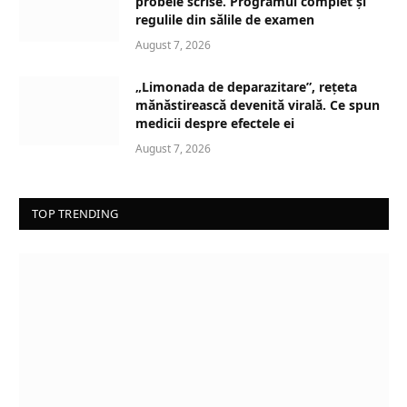
probele scrise. Programul complet și
regulile din sălile de examen
August 7, 2026
„Limonada de deparazitare”, rețeta
mănăstirească devenită virală. Ce spun
medicii despre efectele ei
August 7, 2026
TOP TRENDING