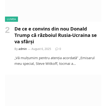
LUMEA
De ce e convins din nou Donald
Trump că războiul Rusia-Ucraina se
va sfârși
By
admin
August 6, 2025
0
„Vă mulțumim pentru atenția acordată” „Emisarul
meu special, Steve Witkoff, tocmai a…