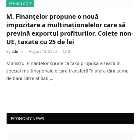
TEHNOLOGIE
M. Finanțelor propune o nouă
impozitare a multinaționalelor care să
prevină exportul profiturilor. Colete non-
UE, taxate cu 25 de lei
By
admin
August 13, 2025
0
Ministrul Finanțelor spune că taxa propusă vizează în
special multinaționalele care transferă în afara țării sume
de bani către afiliați,…
ECONOMY NEWS