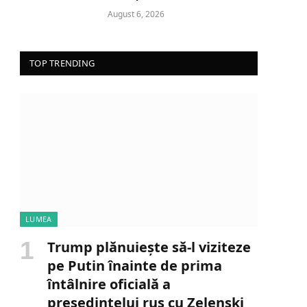
August 6, 2026
TOP TRENDING
LUMEA
Trump plănuiește să-l viziteze
pe Putin înainte de prima
întâlnire oficială a
președintelui rus cu Zelenski