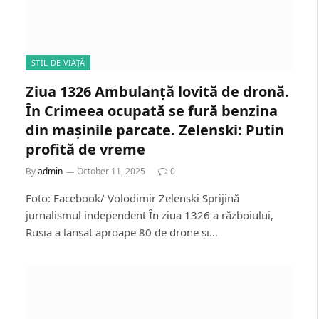
STIL DE VIAȚĂ
Ziua 1326 Ambulanță lovită de dronă.
În Crimeea ocupată se fură benzina
din mașinile parcate. Zelenski: Putin
profită de vreme
By
admin
October 11, 2025
0
Foto: Facebook/ Volodimir Zelenski Sprijină
jurnalismul independent În ziua 1326 a războiului,
Rusia a lansat aproape 80 de drone și…