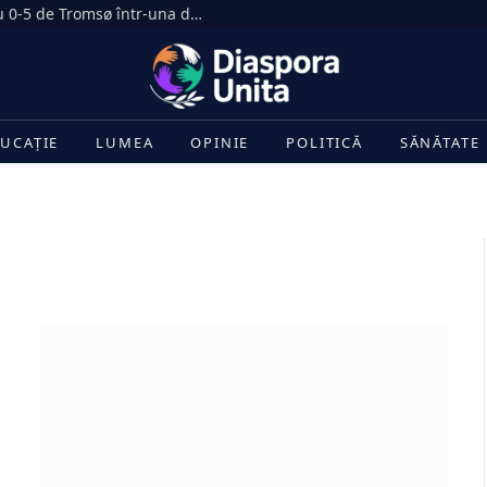
Dezastru în Gruia. CFR Cluj, umilită cu 0-5 de Tromsø într-una dintre cele mai drastice înfrângeri din istoria clubului
UCAȚIE
LUMEA
OPINIE
POLITICĂ
SĂNĂTATE