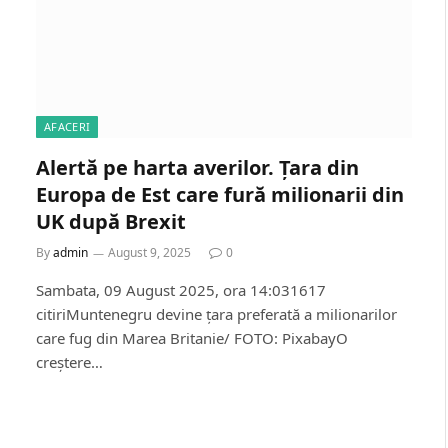
AFACERI
Alertă pe harta averilor. Țara din
Europa de Est care fură milionarii din
UK după Brexit
By
admin
August 9, 2025
0
Sambata, 09 August 2025, ora 14:031617
citiriMuntenegru devine țara preferată a milionarilor
care fug din Marea Britanie/ FOTO: PixabayO
creștere…