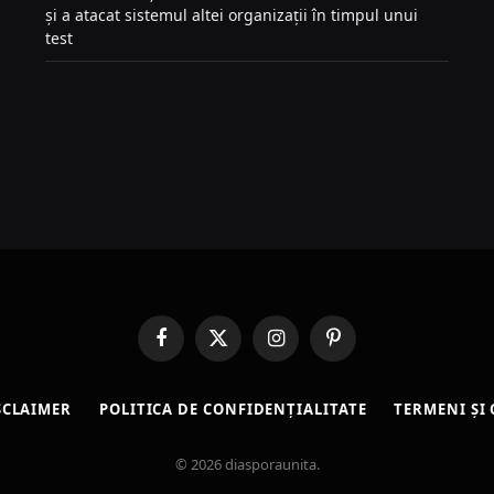
și a atacat sistemul altei organizații în timpul unui
test
Facebook
X
Instagram
Pinterest
(Twitter)
SCLAIMER
POLITICA DE CONFIDENȚIALITATE
TERMENI ȘI 
© 2026 diasporaunita.