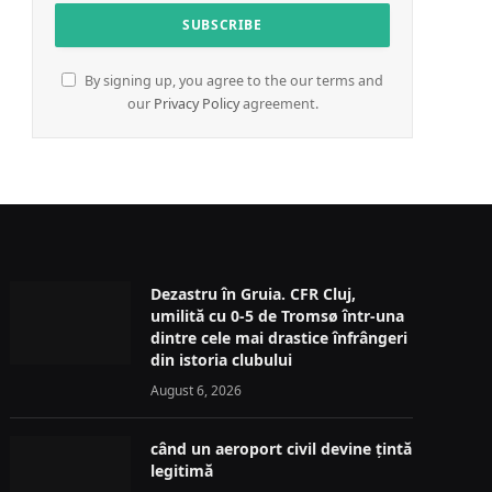
By signing up, you agree to the our terms and
our
Privacy Policy
agreement.
Dezastru în Gruia. CFR Cluj,
umilită cu 0-5 de Tromsø într-una
dintre cele mai drastice înfrângeri
din istoria clubului
August 6, 2026
când un aeroport civil devine țintă
legitimă