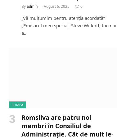
By
admin
August 6, 2025
0
„Vă mulțumim pentru atenția acordată”
„Emisarul meu special, Steve Witkoff, tocmai
a…
LUMEA
Romsilva are patru noi
membri în Consiliul de
Administrație. Cât de mult le-