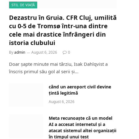
STIL DE VIAȚĂ
Dezastru în Gruia. CFR Cluj, umilită
cu 0-5 de Tromsø într-una dintre
cele mai drastice înfrângeri din
istoria clubului
By
admin
August 6, 2026
0
Doar șapte minute mai târziu, Isak Dahlqvist a
înscris primul său gol al serii și…
când un aeroport civil devine
țintă legitimă
August 6, 2026
Meta recunoaște că un model
AI a accesat internetul și a
atacat sistemul altei organizații
în timpul unui test