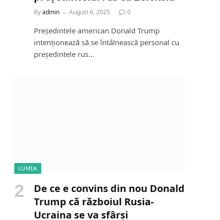
By
admin
August 6, 2025
0
Președintele american Donald Trump
intenționează să se întâlnească personal cu
președintele rus…
LUMEA
De ce e convins din nou Donald
Trump că războiul Rusia-
Ucraina se va sfârși