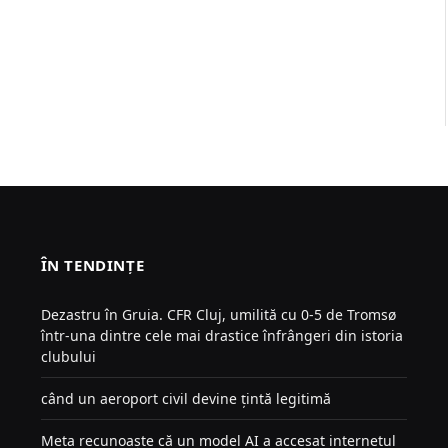
ÎN TENDINȚE
Dezastru în Gruia. CFR Cluj, umilită cu 0-5 de Tromsø
într-una dintre cele mai drastice înfrângeri din istoria
clubului
când un aeroport civil devine țintă legitimă
Meta recunoaște că un model AI a accesat internetul