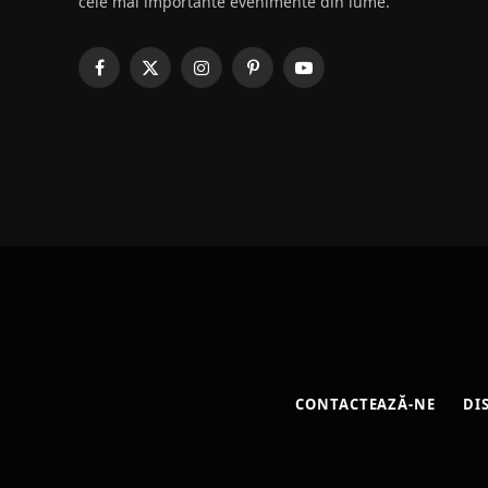
cele mai importante evenimente din lume.
Facebook
X
Instagram
Pinterest
YouTube
(Twitter)
CONTACTEAZĂ-NE
DI