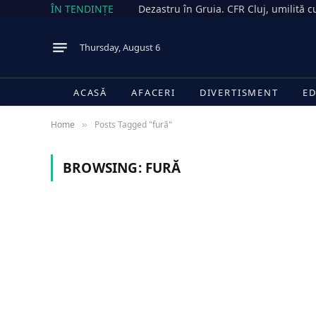
ÎN TENDINȚE
Thursday, August 6
ACASĂ
AFACERI
DIVERTISMENT
ED
Home
Posts Tagged "fură"
»
BROWSING:
FURĂ