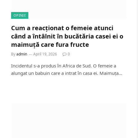
OPINIE
Cum a reacționat o femeie atunci
când a întâlnit în bucătăria casei ei o
maimuță care fura fructe
By
admin
April 19, 2026
0
Incidentul s-a produs în Africa de Sud. O femeie a
alungat un babuin care a intrat în casa ei. Maimuța…