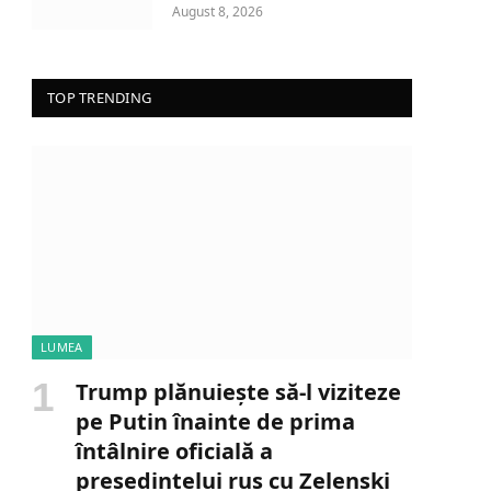
August 8, 2026
TOP TRENDING
LUMEA
Trump plănuiește să-l viziteze
pe Putin înainte de prima
întâlnire oficială a
președintelui rus cu Zelenski