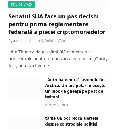
STIL DE VIAȚĂ
Senatul SUA face un pas decisiv
pentru prima reglementare
federală a pieței criptomonedelor
By
admin
August 9, 2026
0
John Thune a depus sâmbătă demersurile
procedurale pentru organizarea votului pe „Clarity
Act”, notează Reuters.…
„Antrenamentul” sezonului în
Arctica: Un urs polar folosește
un bloc de gheață pe post de
halteră
August 8, 2026
țările UE pot bloca alertele
despre controalele poliției