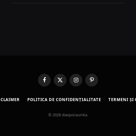
Facebook
X
Instagram
Pinterest
(Twitter)
SCLAIMER
POLITICA DE CONFIDENȚIALITATE
TERMENI ȘI 
© 2026 diasporaunita.