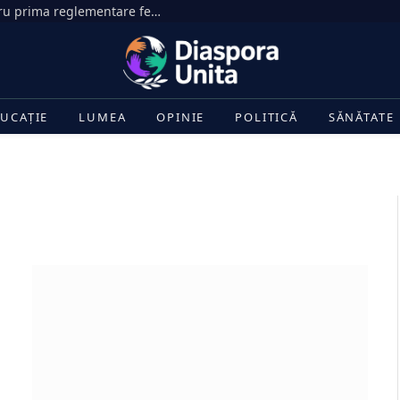
Senatul SUA face un pas decisiv pentru prima reglementare federală a pieței criptomonedelor
UCAȚIE
LUMEA
OPINIE
POLITICĂ
SĂNĂTATE