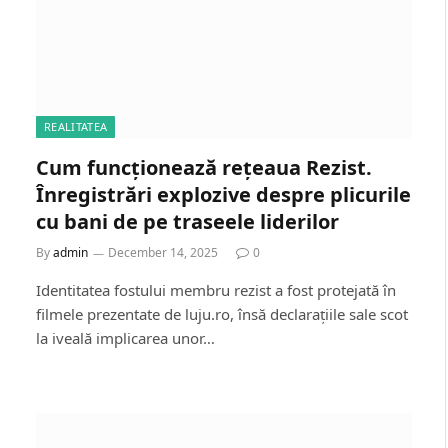
REALITATEA
Cum funcționează rețeaua Rezist.
Înregistrări explozive despre plicurile
cu bani de pe traseele liderilor
By
admin
December 14, 2025
0
Identitatea fostului membru rezist a fost protejată în
filmele prezentate de luju.ro, însă declarațiile sale scot
la iveală implicarea unor…