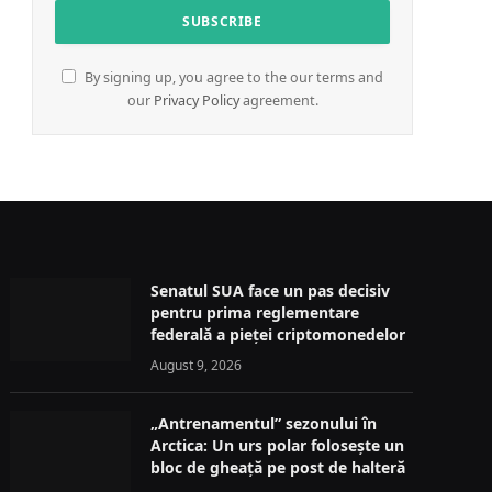
By signing up, you agree to the our terms and
our
Privacy Policy
agreement.
Senatul SUA face un pas decisiv
pentru prima reglementare
federală a pieței criptomonedelor
August 9, 2026
„Antrenamentul” sezonului în
Arctica: Un urs polar folosește un
bloc de gheață pe post de halteră