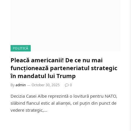
POLITICĂ
Pleacă americanii! De ce nu mai
funcționează parteneriatul strategic
în mandatul lui Trump
By
admin
October 30, 2025
0
Decizia Casei Albe reprezintă o lovitură pentru NATO,
slăbind flancul estic al alianței, cel puțin din punct de
vedere strategic,…