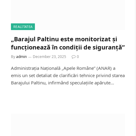
REALITATEA
„Barajul Paltinu este monitorizat și
funcționează în condiții de siguranță”
By
admin
December 23, 2025
0
Administrația Națională „Apele Române” (ANAR) a
emis un set detaliat de clarificări tehnice privind starea
Barajului Paltinu, infirmând speculațiile apărute…