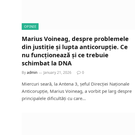
OPINIE
Marius Voineag, despre problemele
din justiție și lupta anticorupție. Ce
nu funcționează și ce trebuie
schimbat la DNA
By
admin
January 21, 2026
0
Miercuri seară, la Antena 3, șeful Direcției Naționale
Anticorupție, Marius Voineag, a vorbit pe larg despre
principalele dificultăți cu care…