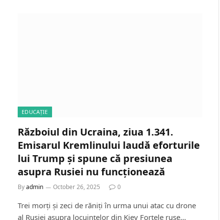
EDUCAȚIE
Războiul din Ucraina, ziua 1.341.
Emisarul Kremlinului laudă eforturile
lui Trump și spune că presiunea
asupra Rusiei nu funcționează
By
admin
October 26, 2025
0
Trei morți și zeci de răniți în urma unui atac cu drone
al Rusiei asupra locuințelor din Kiev Forțele ruse…