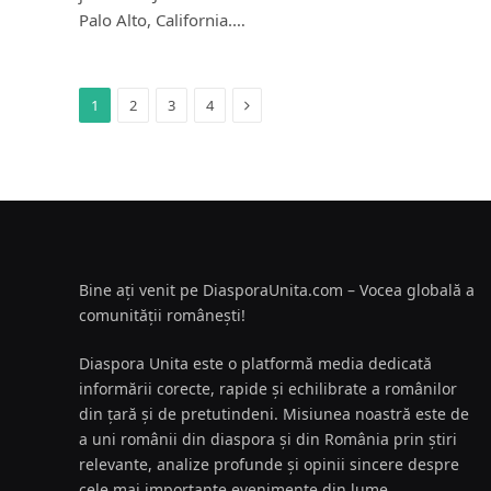
Palo Alto, California.…
Next
1
2
3
4
Bine ați venit pe DiasporaUnita.com – Vocea globală a
comunității românești!
Diaspora Unita este o platformă media dedicată
informării corecte, rapide și echilibrate a românilor
din țară și de pretutindeni. Misiunea noastră este de
a uni românii din diaspora și din România prin știri
relevante, analize profunde și opinii sincere despre
cele mai importante evenimente din lume.