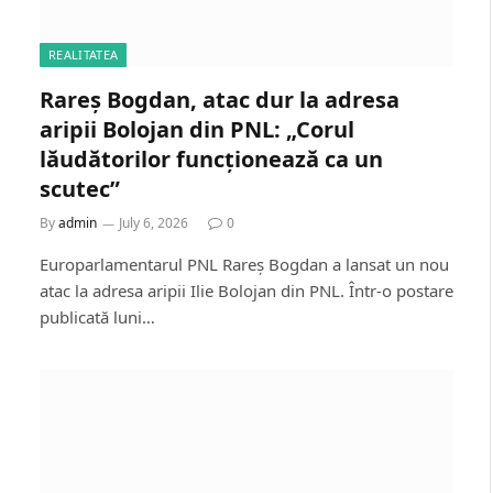
REALITATEA
Rareș Bogdan, atac dur la adresa
aripii Bolojan din PNL: „Corul
lăudătorilor funcționează ca un
scutec”
By
admin
July 6, 2026
0
Europarlamentarul PNL Rareș Bogdan a lansat un nou
atac la adresa aripii Ilie Bolojan din PNL. Într-o postare
publicată luni…