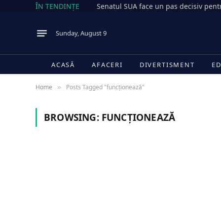
ÎN TENDINȚE
Sunday, August 9
ACASĂ
AFACERI
DIVERTISMENT
ED
Home
Posts Tagged "funcționează"
»
BROWSING:
FUNCȚIONEAZĂ