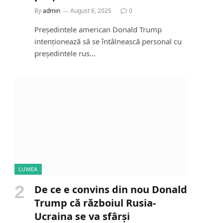
By
admin
August 6, 2025
0
Președintele american Donald Trump
intenționează să se întâlnească personal cu
președintele rus…
LUMEA
De ce e convins din nou Donald
Trump că războiul Rusia-
Ucraina se va sfârși