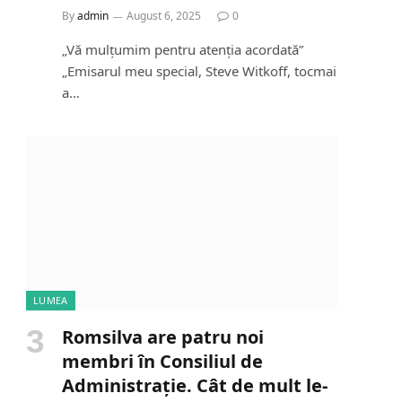
By
admin
August 6, 2025
0
„Vă mulțumim pentru atenția acordată”
„Emisarul meu special, Steve Witkoff, tocmai
a…
LUMEA
Romsilva are patru noi
membri în Consiliul de
Administrație. Cât de mult le-