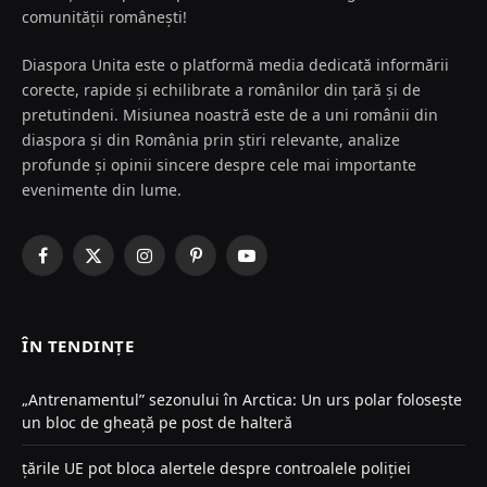
comunității românești!
Diaspora Unita este o platformă media dedicată informării
corecte, rapide și echilibrate a românilor din țară și de
pretutindeni. Misiunea noastră este de a uni românii din
diaspora și din România prin știri relevante, analize
profunde și opinii sincere despre cele mai importante
evenimente din lume.
Facebook
X
Instagram
Pinterest
YouTube
(Twitter)
ÎN TENDINȚE
„Antrenamentul” sezonului în Arctica: Un urs polar folosește
un bloc de gheață pe post de halteră
țările UE pot bloca alertele despre controalele poliției