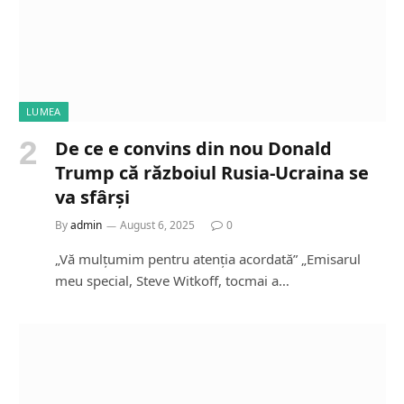
LUMEA
De ce e convins din nou Donald
Trump că războiul Rusia-Ucraina se
va sfârși
By
admin
August 6, 2025
0
„Vă mulțumim pentru atenția acordată” „Emisarul
meu special, Steve Witkoff, tocmai a…