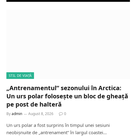
STIL DE VIAȚĂ
„Antrenamentul” sezonului în Arctica:
Un urs polar folosește un bloc de gheață
pe post de halteră
By
admin
August 8, 2026
0
Un urs polar a fost surprins în timpul unei sesiuni
neobișnuite de „antrenament” în largul coastei…