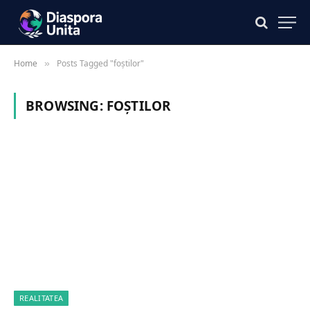
Home
Posts Tagged "foștilor"
»
BROWSING:
FOȘTILOR
REALITATEA