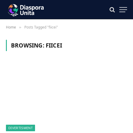
Home
Posts Tagged "fiicei"
»
BROWSING:
FIICEI
DIVERTISMENT