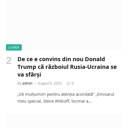
LUMEA
De ce e convins din nou Donald
Trump că războiul Rusia-Ucraina se
va sfârși
By
admin
August 6, 2025
0
„Vă mulțumim pentru atenția acordată” „Emisarul
meu special, Steve Witkoff, tocmai a…