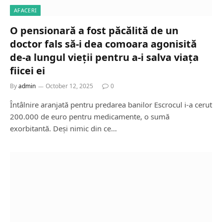
AFACERI
O pensionară a fost păcălită de un
doctor fals să-i dea comoara agonisită
de-a lungul vieții pentru a-i salva viața
fiicei ei
By
admin
October 12, 2025
0
Întâlnire aranjată pentru predarea banilor Escrocul i-a cerut
200.000 de euro pentru medicamente, o sumă
exorbitantă. Deși nimic din ce…