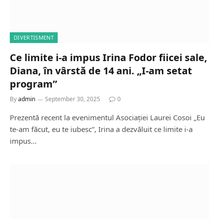
DIVERTISMENT
Ce limite i-a impus Irina Fodor fiicei sale,
Diana, în vârstă de 14 ani. „I-am setat
program”
By
admin
September 30, 2025
0
Prezentă recent la evenimentul Asociației Laurei Cosoi „Eu
te-am făcut, eu te iubesc”, Irina a dezvăluit ce limite i-a
impus…