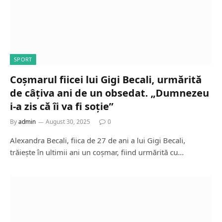
SPORT
Coșmarul fiicei lui Gigi Becali, urmărită
de câțiva ani de un obsedat. „Dumnezeu
i-a zis că îi va fi soție”
By
admin
August 30, 2025
0
Alexandra Becali, fiica de 27 de ani a lui Gigi Becali,
trăiește în ultimii ani un coșmar, fiind urmărită cu…