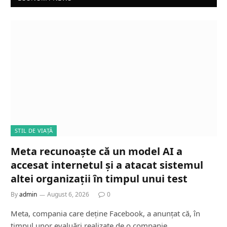
STIL DE VIAȚĂ
Meta recunoaște că un model AI a
accesat internetul și a atacat sistemul
altei organizații în timpul unui test
By
admin
August 6, 2026
0
Meta, compania care deține Facebook, a anunțat că, în
timpul unor evaluări realizate de o companie…