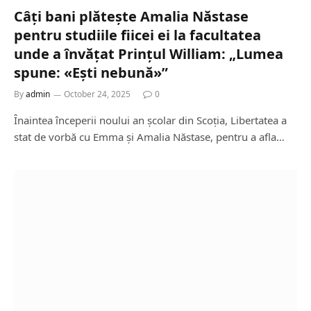
Câți bani plătește Amalia Năstase
pentru studiile fiicei ei la facultatea
unde a învățat Prințul William: „Lumea
spune: «Ești nebună»”
By
admin
October 24, 2025
0
Înaintea începerii noului an școlar din Scoția, Libertatea a
stat de vorbă cu Emma și Amalia Năstase, pentru a afla…