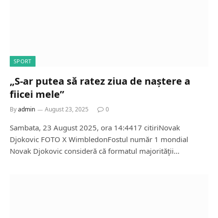
SPORT
„S-ar putea să ratez ziua de naștere a
fiicei mele”
By
admin
August 23, 2025
0
Sambata, 23 August 2025, ora 14:4417 citiriNovak
Djokovic FOTO X WimbledonFostul număr 1 mondial
Novak Djokovic consideră că formatul majorităţii…