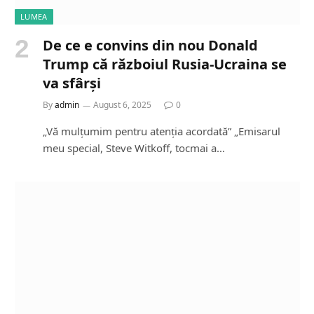
LUMEA
De ce e convins din nou Donald
Trump că războiul Rusia-Ucraina se
va sfârși
By
admin
August 6, 2025
0
„Vă mulțumim pentru atenția acordată” „Emisarul
meu special, Steve Witkoff, tocmai a…