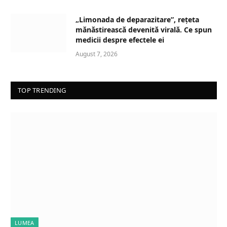
„Limonada de deparazitare”, rețeta
mănăstirească devenită virală. Ce spun
medicii despre efectele ei
August 7, 2026
TOP TRENDING
LUMEA