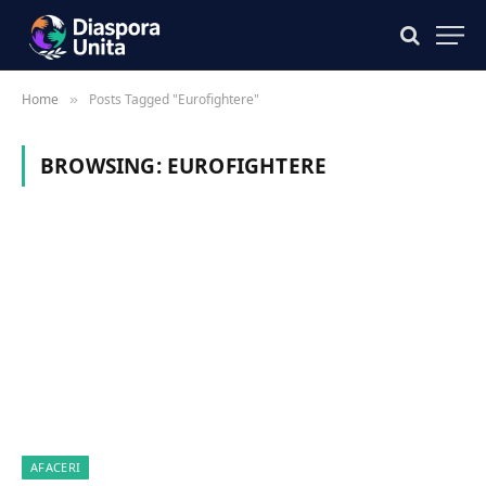
Home
Posts Tagged "Eurofightere"
»
BROWSING:
EUROFIGHTERE
AFACERI