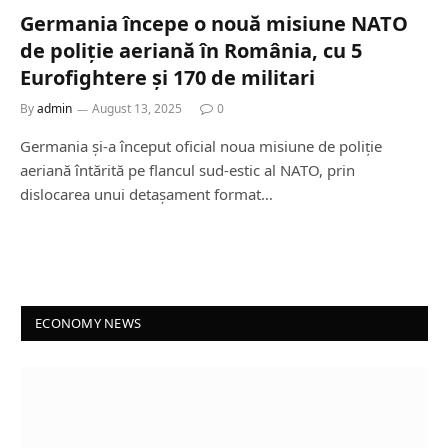
Germania începe o nouă misiune NATO
de poliție aeriană în România, cu 5
Eurofightere și 170 de militari
By
admin
August 13, 2025
0
Germania și-a început oficial noua misiune de poliție
aeriană întărită pe flancul sud-estic al NATO, prin
dislocarea unui detașament format…
ECONOMY NEWS