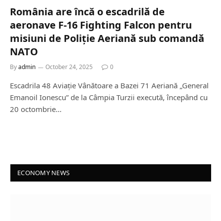
România are încǎ o escadrilă de
aeronave F-16 Fighting Falcon pentru
misiuni de Poliție Aeriană sub comandă
NATO
By
admin
October 24, 2025
0
Escadrila 48 Aviație Vânătoare a Bazei 71 Aeriană „General
Emanoil Ionescu” de la Câmpia Turzii execută, începând cu
20 octombrie…
ECONOMY NEWS