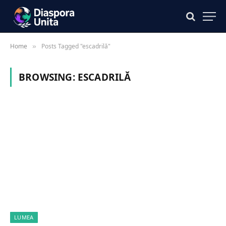
Home
Posts Tagged "escadrilă"
»
BROWSING:
ESCADRILĂ
LUMEA