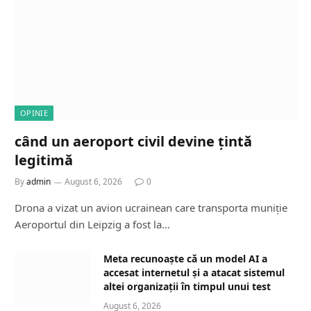
OPINIE
când un aeroport civil devine țintă
legitimă
By
admin
August 6, 2026
0
Drona a vizat un avion ucrainean care transporta muniție
Aeroportul din Leipzig a fost la…
Meta recunoaște că un model AI a
accesat internetul și a atacat sistemul
altei organizații în timpul unui test
August 6, 2026