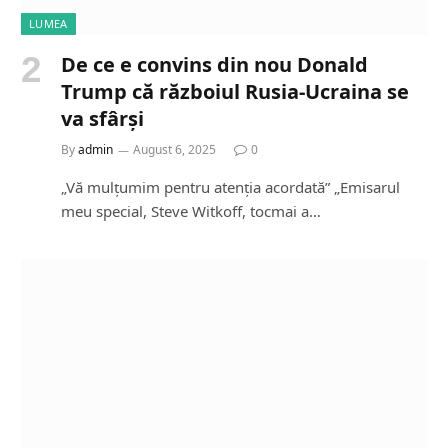
LUMEA
De ce e convins din nou Donald
Trump că războiul Rusia-Ucraina se
va sfârși
By
admin
August 6, 2025
0
„Vă mulțumim pentru atenția acordată” „Emisarul
meu special, Steve Witkoff, tocmai a…