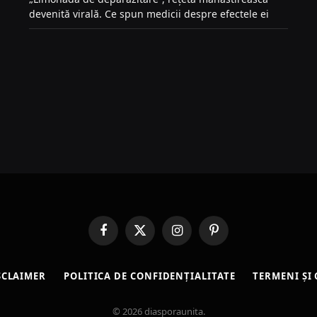
devenită virală. Ce spun medicii despre efectele ei
Facebook
X
Instagram
Pinterest
(Twitter)
SCLAIMER
POLITICA DE CONFIDENȚIALITATE
TERMENI ȘI 
© 2026 diasporaunita.