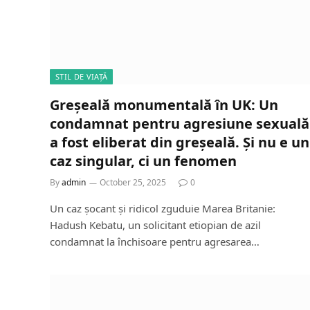
STIL DE VIAȚĂ
Greșeală monumentală în UK: Un
condamnat pentru agresiune sexuală
a fost eliberat din greșeală. Și nu e un
caz singular, ci un fenomen
By
admin
October 25, 2025
0
Un caz șocant și ridicol zguduie Marea Britanie:
Hadush Kebatu, un solicitant etiopian de azil
condamnat la închisoare pentru agresarea…