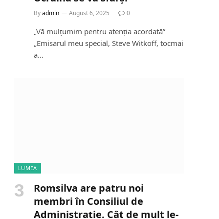
By
admin
August 6, 2025
0
„Vă mulțumim pentru atenția acordată”
„Emisarul meu special, Steve Witkoff, tocmai
a…
LUMEA
Romsilva are patru noi
membri în Consiliul de
Administrație. Cât de mult le-