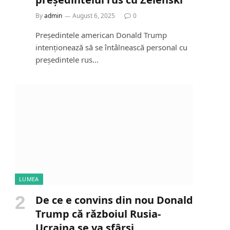
By
admin
August 6, 2025
0
Președintele american Donald Trump
intenționează să se întâlnească personal cu
președintele rus…
LUMEA
De ce e convins din nou Donald
Trump că războiul Rusia-
Ucraina se va sfârși