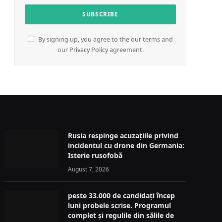
By signing up, you agree to the our terms and
our
Privacy Policy
agreement.
Rusia respinge acuzațiile privind
incidentul cu drone din Germania:
Isterie rusofobă
August 7, 2026
peste 33.000 de candidați încep
luni probele scrise. Programul
complet și regulile din sălile de