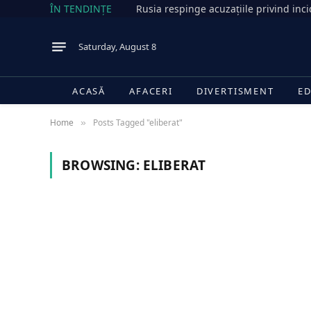
ÎN TENDINȚE
Saturday, August 8
ACASĂ
AFACERI
DIVERTISMENT
ED
Home
Posts Tagged "eliberat"
»
BROWSING:
ELIBERAT