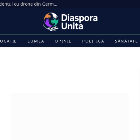
Rusia respinge acuzațiile privind incidentul cu drone din Germania: Isterie rusofobă
UCAȚIE
LUMEA
OPINIE
POLITICĂ
SĂNĂTATE