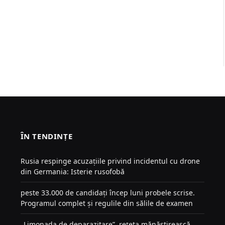
ÎN TENDINȚE
Rusia respinge acuzațiile privind incidentul cu drone
din Germania: Isterie rusofobă
peste 33.000 de candidați încep luni probele scrise.
Programul complet și regulile din sălile de examen
„Limonada de deparazitare”, rețeta mănăstirească