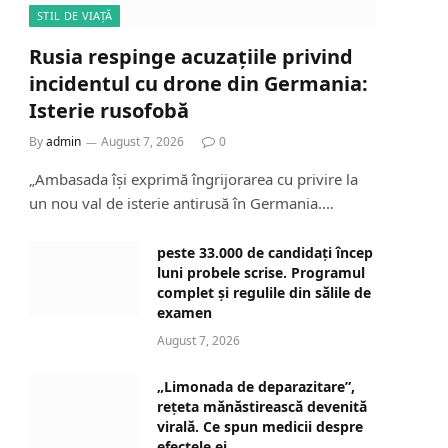
STIL DE VIAȚĂ
Rusia respinge acuzațiile privind
incidentul cu drone din Germania:
Isterie rusofobă
By
admin
August 7, 2026
0
„Ambasada își exprimă îngrijorarea cu privire la
un nou val de isterie antirusă în Germania.…
peste 33.000 de candidați încep
luni probele scrise. Programul
complet și regulile din sălile de
examen
August 7, 2026
„Limonada de deparazitare”,
rețeta mănăstirească devenită
virală. Ce spun medicii despre
efectele ei