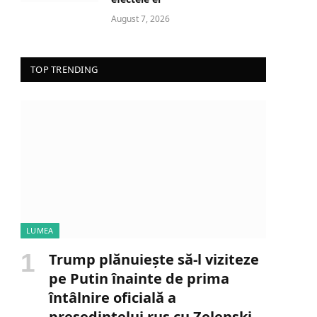
August 7, 2026
TOP TRENDING
LUMEA
Trump plănuiește să-l viziteze
pe Putin înainte de prima
întâlnire oficială a
președintelui rus cu Zelenski