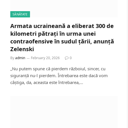
SĂNĂTATE
Armata ucraineană a eliberat 300 de
kilometri pătrați în urma unei
contraofensive în sudul țării, anunță
Zelenski
By
admin
February 20, 2026
0
„Nu putem spune că pierdem războiul, sincer, cu
siguranță nu-l pierdem. Întrebarea este dacă vom
câștiga, da, aceasta este întrebarea,…