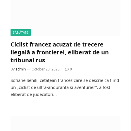
SĂNĂTATE
Ciclist francez acuzat de trecere
ilegală a frontierei, eliberat de un
tribunal rus
By
admin
October 23, 2025
0
Sofiane Sehili, cetăţean francez care se descrie ca fiind
un „ciclist de ultra-anduranţă şi aventurier”, a fost
eliberat de judecători…