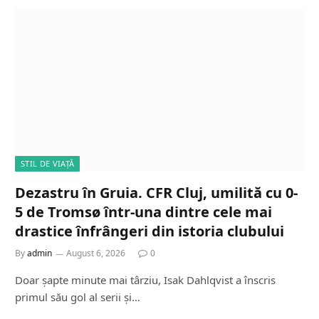
STIL DE VIAȚĂ
Dezastru în Gruia. CFR Cluj, umilită cu 0-
5 de Tromsø într-una dintre cele mai
drastice înfrângeri din istoria clubului
By
admin
August 6, 2026
0
Doar șapte minute mai târziu, Isak Dahlqvist a înscris
primul său gol al serii și…