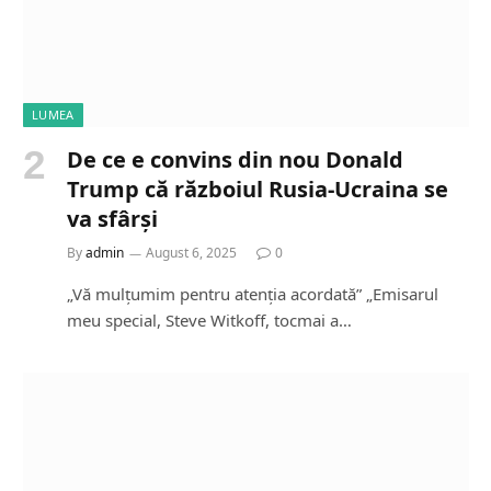
LUMEA
De ce e convins din nou Donald
Trump că războiul Rusia-Ucraina se
va sfârși
By
admin
August 6, 2025
0
„Vă mulțumim pentru atenția acordată” „Emisarul
meu special, Steve Witkoff, tocmai a…