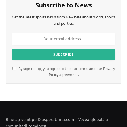
Subscribe to News
Get the latest sports news from NewsSite about world, sports
and politics.
By signing up, you agree to the our terms and our
Privacy
Policy
agreement.
Bine ați venit pe DiasporaUnita.com – Vocea globală a
comunității românești!