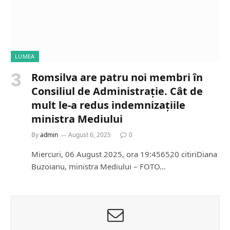
LUMEA
Romsilva are patru noi membri în
Consiliul de Administrație. Cât de
mult le-a redus indemnizațiile
ministra Mediului
By
admin
August 6, 2025
0
Miercuri, 06 August 2025, ora 19:456520 citiriDiana
Buzoianu, ministra Mediului – FOTO…