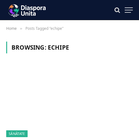
Home
Posts Tagged "echipe"
»
BROWSING:
ECHIPE
SĂNĂTATE