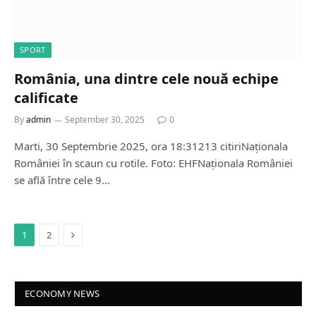
SPORT
România, una dintre cele nouă echipe
calificate
By
admin
September 30, 2025
0
Marti, 30 Septembrie 2025, ora 18:31213 citiriNaționala
României în scaun cu rotile. Foto: EHFNaționala României
se află între cele 9…
Next
1
2
ECONOMY NEWS