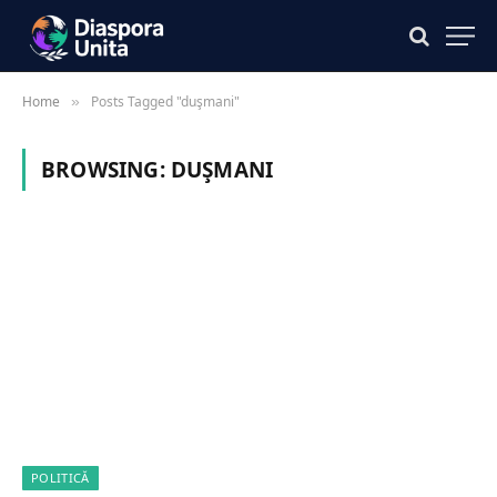
Home
Posts Tagged "duşmani"
»
BROWSING:
DUŞMANI
POLITICĂ