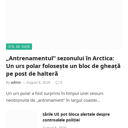
STIL DE VIAȚĂ
„Antrenamentul” sezonului în Arctica:
Un urs polar folosește un bloc de gheață
pe post de halteră
By
admin
August 8, 2026
0
Un urs polar a fost surprins în timpul unei sesiuni
neobișnuite de „antrenament” în largul coastei…
țările UE pot bloca alertele despre
controalele poliției
August 8, 2026