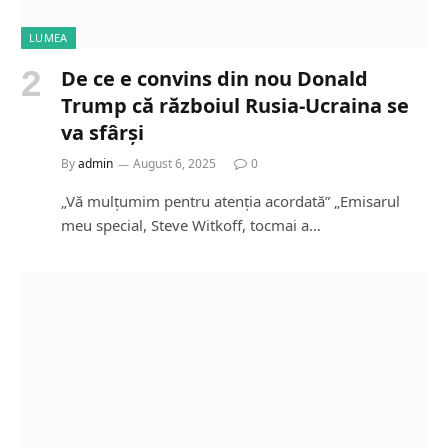
LUMEA
De ce e convins din nou Donald
Trump că războiul Rusia-Ucraina se
va sfârși
By
admin
August 6, 2025
0
„Vă mulțumim pentru atenția acordată” „Emisarul
meu special, Steve Witkoff, tocmai a…