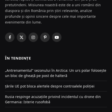
pretutindeni. Misiunea noastră este de a uni românii din
diaspora și din România prin știri relevante, analize
profunde și opinii sincere despre cele mai importante
evenimente din lume.
Facebook
X
Instagram
Pinterest
YouTube
(Twitter)
ÎN TENDINȚE
„Antrenamentul” sezonului în Arctica: Un urs polar folosește
un bloc de gheață pe post de halteră
țările UE pot bloca alertele despre controalele poliției
Rusia respinge acuzațiile privind incidentul cu drone din
Germania: Isterie rusofobă