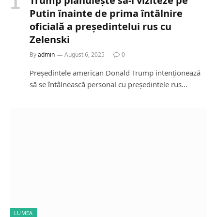
Trump plănuiește să-l viziteze pe
Putin înainte de prima întâlnire
oficială a președintelui rus cu
Zelenski
By
admin
August 6, 2025
0
Președintele american Donald Trump intenționează
să se întâlnească personal cu președintele rus…
LUMEA