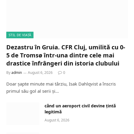
STIL DE VIAȚĂ
Dezastru în Gruia. CFR Cluj, umilită cu 0-
5 de Tromsø într-una dintre cele mai
drastice înfrângeri din istoria clubului
By
admin
August 6, 2026
0
Doar șapte minute mai târziu, Isak Dahlqvist a înscris
primul său gol al serii și…
când un aeroport civil devine țintă
legitimă
August 6, 2026