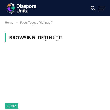
Home
Posts Tagged "deţinuţii"
»
BROWSING:
DEŢINUŢII
LUMEA