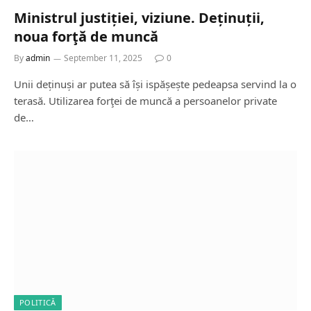
Ministrul justiției, viziune. Deținuții,
noua forţă de muncă
By
admin
September 11, 2025
0
Unii deținuși ar putea să își ispășește pedeapsa servind la o
terasă. Utilizarea forţei de muncă a persoanelor private
de…
POLITICĂ