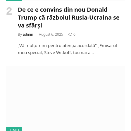
De ce e convins din nou Donald
Trump că războiul Rusia-Ucraina se
va sfârși
By
admin
August 6, 2025
0
„Vă mulțumim pentru atenția acordată” „Emisarul
meu special, Steve Witkoff, tocmai a…
LUMEA