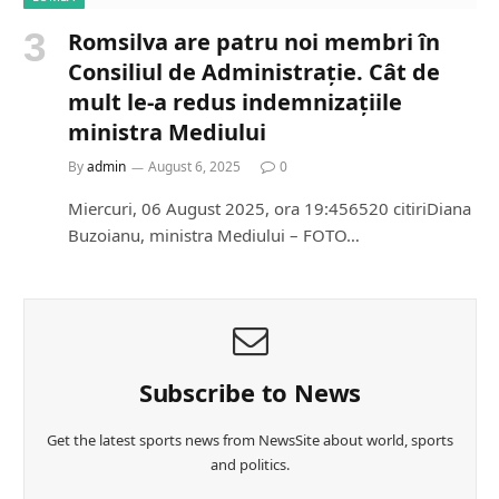
Romsilva are patru noi membri în
Consiliul de Administrație. Cât de
mult le-a redus indemnizațiile
ministra Mediului
By
admin
August 6, 2025
0
Miercuri, 06 August 2025, ora 19:456520 citiriDiana
Buzoianu, ministra Mediului – FOTO…
Subscribe to News
Get the latest sports news from NewsSite about world, sports
and politics.