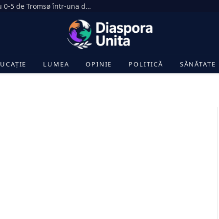
Dezastru în Gruia. CFR Cluj, umilită cu 0-5 de Tromsø într-una dintre cele mai drastice înfrângeri din istoria clubului
UCAȚIE
LUMEA
OPINIE
POLITICĂ
SĂNĂTATE