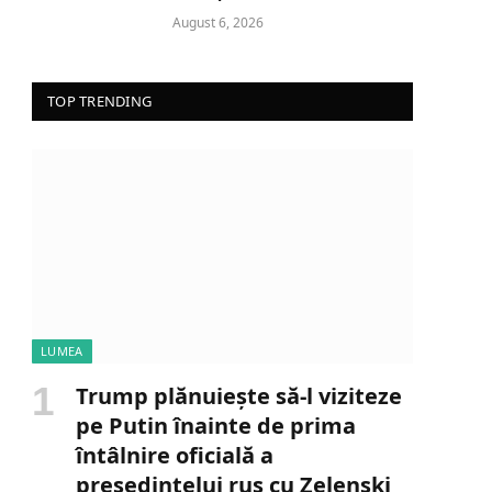
August 6, 2026
TOP TRENDING
LUMEA
Trump plănuiește să-l viziteze
pe Putin înainte de prima
întâlnire oficială a
președintelui rus cu Zelenski