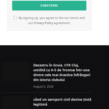
By signing up, you agree to the our terms and
our
Privacy Policy
agreement.
Dezastru în Gruia. CFR Cluj,
umilită cu 0-5 de Tromsø într-una
dintre cele mai drastice înfrângeri
din istoria clubului
August 6, 2026
când un aeroport civil devine țintă
legitimă