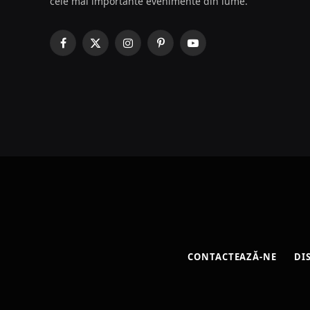
cele mai importante evenimente din lume.
Facebook
X
Instagram
Pinterest
YouTube
(Twitter)
CONTACTEAZĂ-NE
DI