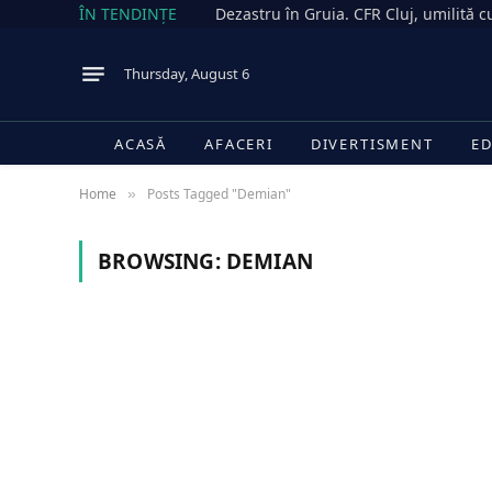
ÎN TENDINȚE
Thursday, August 6
ACASĂ
AFACERI
DIVERTISMENT
ED
Home
Posts Tagged "Demian"
»
BROWSING:
DEMIAN