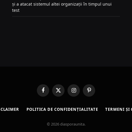
și a atacat sistemul altei organizații în timpul unui
test
Facebook
X
Instagram
Pinterest
(Twitter)
SCLAIMER
POLITICA DE CONFIDENȚIALITATE
TERMENI ȘI 
© 2026 diasporaunita.