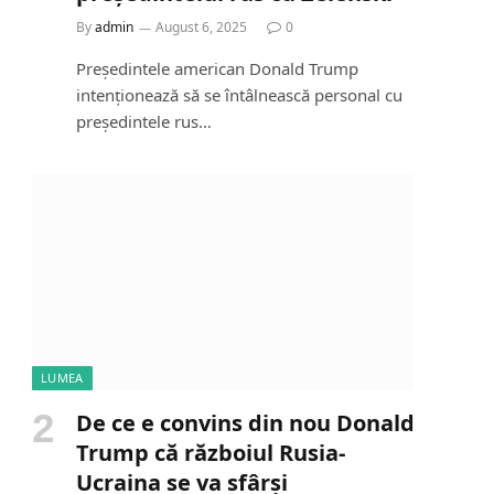
By
admin
August 6, 2025
0
Președintele american Donald Trump
intenționează să se întâlnească personal cu
președintele rus…
LUMEA
De ce e convins din nou Donald
Trump că războiul Rusia-
Ucraina se va sfârși