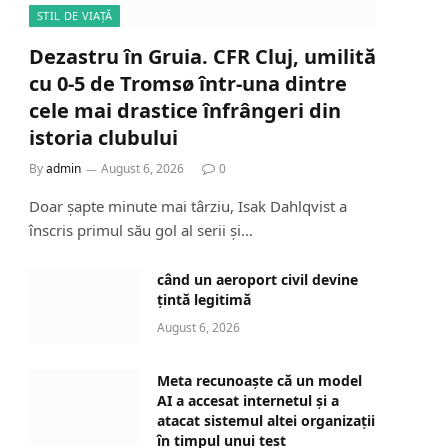
STIL DE VIAȚĂ
Dezastru în Gruia. CFR Cluj, umilită
cu 0-5 de Tromsø într-una dintre
cele mai drastice înfrângeri din
istoria clubului
By
admin
August 6, 2026
0
Doar șapte minute mai târziu, Isak Dahlqvist a
înscris primul său gol al serii și…
când un aeroport civil devine
țintă legitimă
August 6, 2026
Meta recunoaște că un model
AI a accesat internetul și a
atacat sistemul altei organizații
în timpul unui test