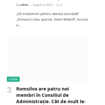
By
admin
August 6, 2025
0
„Vă mulțumim pentru atenția acordată”
„Emisarul meu special, Steve Witkoff, tocmai
a…
LUMEA
Romsilva are patru noi
membri în Consiliul de
Administrație. Cât de mult le-