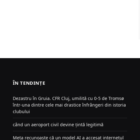
ÎN TENDINȚE
Dezastru în Gruia. CFR Cluj, umilită cu 0-5 de Tromsø
într-una dintre cele mai drastice înfrângeri din istoria
clubului
când un aeroport civil devine țintă legitimă
Meta recunoaște că un model AI a accesat internetul