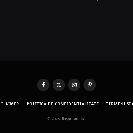
Facebook
X
Instagram
Pinterest
(Twitter)
SCLAIMER
POLITICA DE CONFIDENȚIALITATE
TERMENI ȘI 
© 2026 diasporaunita.