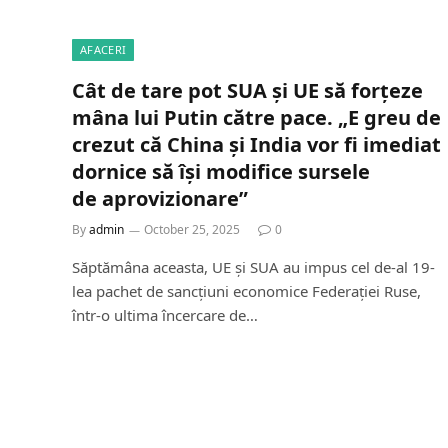
AFACERI
Cât de tare pot SUA și UE să forțeze
mâna lui Putin către pace. „E greu de
crezut că China și India vor fi imediat
dornice să își modifice sursele
de aprovizionare”
By
admin
October 25, 2025
0
Săptămâna aceasta, UE și SUA au impus cel de-al 19-
lea pachet de sancțiuni economice Federației Ruse,
într-o ultima încercare de…