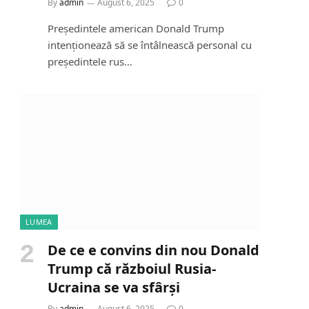
By
admin
August 6, 2025
0
Președintele american Donald Trump
intenționează să se întâlnească personal cu
președintele rus…
LUMEA
De ce e convins din nou Donald
Trump că războiul Rusia-
Ucraina se va sfârși
By
admin
August 6, 2025
0