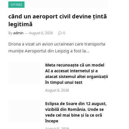
OPINIE
când un aeroport civil devine țintă
legitimă
By
admin
August 6, 2026
0
Drona a vizat un avion ucrainean care transporta
muniție Aeroportul din Leipzig a fost la…
Meta recunoaște că un model
AI a accesat internetul și a
atacat sistemul altei organizații
în timpul unui test
August 6, 2026
Eclipsa de Soare din 12 august,
vizibilă din România. Unde se
vede cel mai bine și la ce oră
începe
August 5, 2026