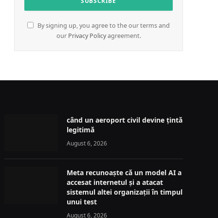
By signing up, you agree to the our terms and
our
Privacy Policy
agreement.
când un aeroport civil devine țintă
legitimă
August 6, 2026
Meta recunoaște că un model AI a
accesat internetul și a atacat
sistemul altei organizații în timpul
unui test
August 6, 2026