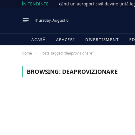
ÎN TENDINȚE
când un aeroport civil devine țintă le
Thursday, August 6
ACASĂ
AFACERI
DIVERTISMENT
ED
Home
Posts Tagged "deaprovizionare"
»
BROWSING:
DEAPROVIZIONARE