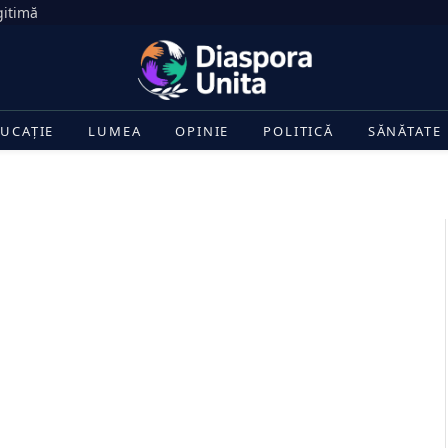
gitimă
UCAȚIE
LUMEA
OPINIE
POLITICĂ
SĂNĂTATE