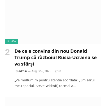
LUMEA
De ce e convins din nou Donald
Trump că războiul Rusia-Ucraina se
va sfârși
By
admin
August 6, 2025
0
„Vă mulțumim pentru atenția acordată” „Emisarul
meu special, Steve Witkoff, tocmai a…