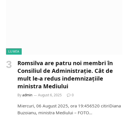
LUMEA
Romsilva are patru noi membri în
Consiliul de Administrație. Cât de
mult le-a redus indemnizațiile
ministra Mediului
By
admin
August 6, 2025
0
Miercuri, 06 August 2025, ora 19:456520 citiriDiana
Buzoianu, ministra Mediului – FOTO…