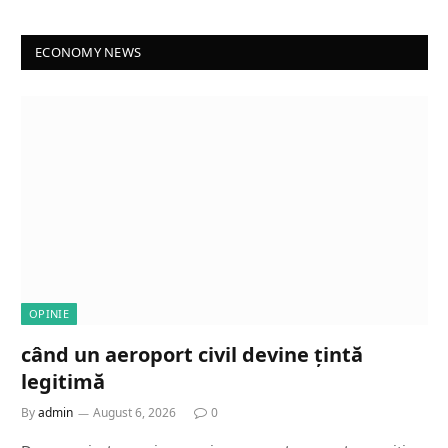
ECONOMY NEWS
OPINIE
când un aeroport civil devine țintă
legitimă
By
admin
August 6, 2026
0