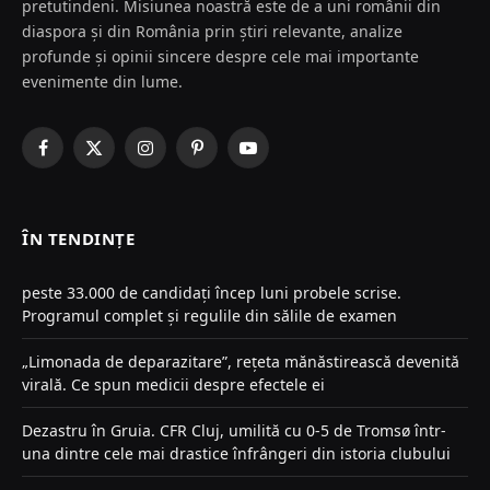
pretutindeni. Misiunea noastră este de a uni românii din
diaspora și din România prin știri relevante, analize
profunde și opinii sincere despre cele mai importante
evenimente din lume.
Facebook
X
Instagram
Pinterest
YouTube
(Twitter)
ÎN TENDINȚE
peste 33.000 de candidați încep luni probele scrise.
Programul complet și regulile din sălile de examen
„Limonada de deparazitare”, rețeta mănăstirească devenită
virală. Ce spun medicii despre efectele ei
Dezastru în Gruia. CFR Cluj, umilită cu 0-5 de Tromsø într-
una dintre cele mai drastice înfrângeri din istoria clubului