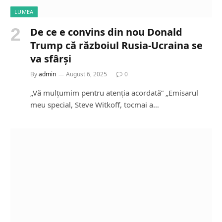
LUMEA
De ce e convins din nou Donald
Trump că războiul Rusia-Ucraina se
va sfârși
By
admin
August 6, 2025
0
„Vă mulțumim pentru atenția acordată” „Emisarul
meu special, Steve Witkoff, tocmai a…