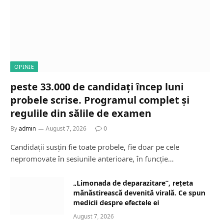
OPINIE
peste 33.000 de candidați încep luni
probele scrise. Programul complet și
regulile din sălile de examen
By
admin
August 7, 2026
0
Candidații susțin fie toate probele, fie doar pe cele
nepromovate în sesiunile anterioare, în funcție…
„Limonada de deparazitare”, rețeta
mănăstirească devenită virală. Ce spun
medicii despre efectele ei
August 7, 2026