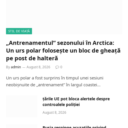
STIL DE VIAȚĂ
„Antrenamentul” sezonului în Arctica:
Un urs polar folosește un bloc de gheață
pe post de halteră
By
admin
August 8, 2026
0
Un urs polar a fost surprins în timpul unei sesiuni
neobișnuite de „antrenament” în largul coastei…
țările UE pot bloca alertele despre
controalele poliției
August 8, 2026
Rusia respinge acuzațiile privind