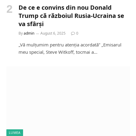
De ce e convins din nou Donald
Trump că războiul Rusia-Ucraina se
va sfârși
By
admin
August 6, 2025
0
„Vă mulțumim pentru atenția acordată” „Emisarul
meu special, Steve Witkoff, tocmai a…
LUMEA