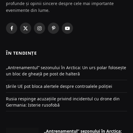
profunde și opinii sincere despre cele mai importante
evenimente din lume.
Facebook
X
Instagram
Pinterest
YouTube
(Twitter)
ÎN TENDINȚE
„Antrenamentul” sezonului în Arctica: Un urs polar folosește
un bloc de gheață pe post de halteră
țările UE pot bloca alertele despre controalele poliției
Rusia respinge acuzațiile privind incidentul cu drone din
Germania: Isterie rusofobă
„Antrenamentul” sezonului în Arctica: