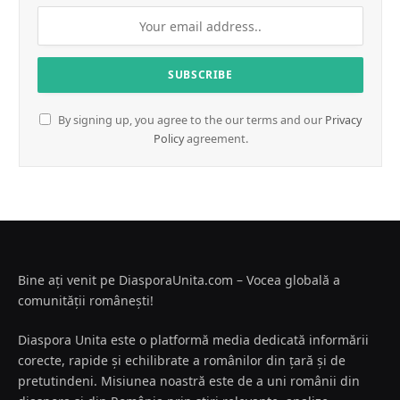
By signing up, you agree to the our terms and our
Privacy
Policy
agreement.
Bine ați venit pe DiasporaUnita.com – Vocea globală a
comunității românești!
Diaspora Unita este o platformă media dedicată informării
corecte, rapide și echilibrate a românilor din țară și de
pretutindeni. Misiunea noastră este de a uni românii din