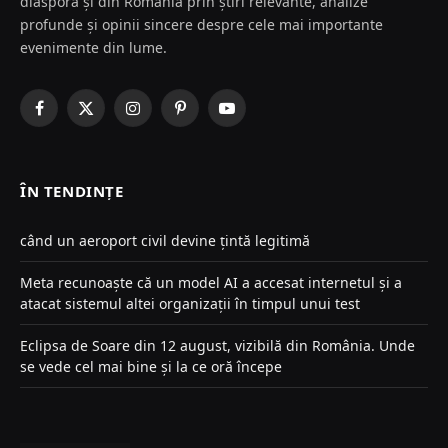
diaspora și din România prin știri relevante, analize
profunde și opinii sincere despre cele mai importante
evenimente din lume.
Facebook
X
Instagram
Pinterest
YouTube
(Twitter)
ÎN TENDINȚE
când un aeroport civil devine țintă legitimă
Meta recunoaște că un model AI a accesat internetul și a
atacat sistemul altei organizații în timpul unui test
Eclipsa de Soare din 12 august, vizibilă din România. Unde
se vede cel mai bine și la ce oră începe