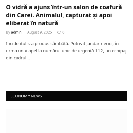
O vidră a ajuns într-un salon de coafură
din Carei. Animalul, capturat și apoi
eliberat în natură
By
admin
August 9, 2025
0
Incidentul s-a produs sâmbătă. Potrivit Jandarmeriei, în
urma unui apel la numărul unic de urgență 112, un echipaj
din cadrul…
ECONOMY NEWS