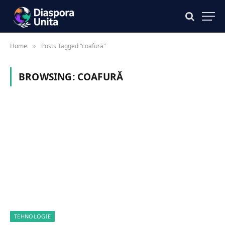
Home
Posts Tagged "coafură"
»
BROWSING:
COAFURĂ
TEHNOLOGIE