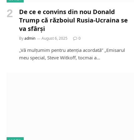
De ce e convins din nou Donald
Trump că războiul Rusia-Ucraina se
va sfârși
By
admin
August 6, 2025
0
„Vă mulțumim pentru atenția acordată” „Emisarul
meu special, Steve Witkoff, tocmai a…