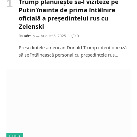
Trump plănuiește să-l viziteze pe
Putin înainte de prima întâlnire
oficială a președintelui rus cu
Zelenski
By
admin
August 6, 2025
0
Președintele american Donald Trump intenționează
să se întâlnească personal cu președintele rus…
LUMEA