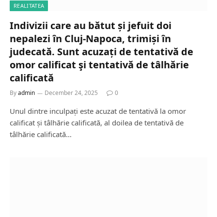
REALITATEA
Indivizii care au bătut și jefuit doi
nepalezi în Cluj-Napoca, trimiși în
judecată. Sunt acuzați de tentativă de
omor calificat şi tentativă de tâlhărie
calificată
By
admin
December 24, 2025
0
Unul dintre inculpați este acuzat de tentativă la omor
calificat și tâlhărie calificată, al doilea de tentativă de
tâlhărie calificată…