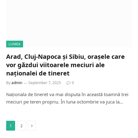
LUMEA
Arad, Cluj-Napoca și Sibiu, orașele care
vor găzdui viitoarele meciuri ale
naționalei de tineret
By
admin
September 7, 2025
0
Naționala de tineret va mai disputa în această toamnă trei
meciuri pe teren propriu. În luna octombrie va juca la…
Next
1
2