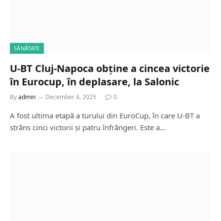
SĂNĂTATE
U-BT Cluj-Napoca obține a cincea victorie
în Eurocup, în deplasare, la Salonic
By
admin
December 4, 2025
0
A fost ultima etapă a turului din EuroCup, în care U-BT a
strâns cinci victorii și patru înfrângeri. Este a…