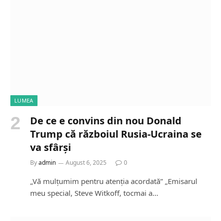
LUMEA
De ce e convins din nou Donald
Trump că războiul Rusia-Ucraina se
va sfârși
By
admin
August 6, 2025
0
„Vă mulțumim pentru atenția acordată” „Emisarul
meu special, Steve Witkoff, tocmai a…