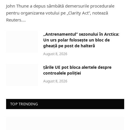
John Thune a depus sâmbătă demersurile procedurale
pentru organizarea votului pe „Clarity Act”, notează
Reuters.…
„Antrenamentul” sezonului în Arctica:
Un urs polar folosește un bloc de
gheață pe post de halteră
August 8, 2026
țările UE pot bloca alertele despre
controalele poliției
August 8, 2026
TOP TRENDING