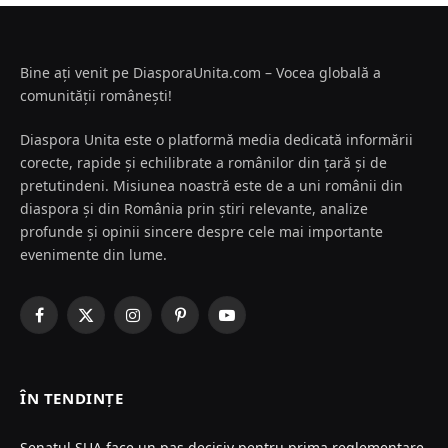
Bine ați venit pe DiasporaUnita.com – Vocea globală a
comunității românești!
Diaspora Unita este o platformă media dedicată informării
corecte, rapide și echilibrate a românilor din țară și de
pretutindeni. Misiunea noastră este de a uni românii din
diaspora și din România prin știri relevante, analize
profunde și opinii sincere despre cele mai importante
evenimente din lume.
Facebook
X
Instagram
Pinterest
YouTube
(Twitter)
ÎN TENDINȚE
Senatul SUA face un pas decisiv pentru prima reglementare