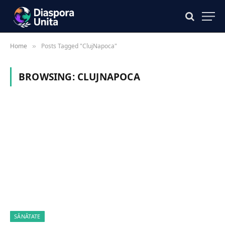
Home
Posts Tagged "ClujNapoca"
»
BROWSING:
CLUJNAPOCA
SĂNĂTATE