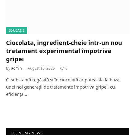
EDUCAȚIE
Ciocolata, ingredient-cheie într-un nou
tratament experimental împotriva
gripei
By
admin
August 10, 2025
0
O substanță regăsită și în ciocolată ar putea sta la baza
unei noi generații de tratamente împotriva gripei, cu
eficiență…
ECONOMY NEWS