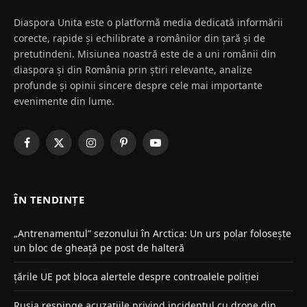
Diaspora Unita este o platformă media dedicată informării
corecte, rapide și echilibrate a românilor din țară și de
pretutindeni. Misiunea noastră este de a uni românii din
diaspora și din România prin știri relevante, analize
profunde și opinii sincere despre cele mai importante
evenimente din lume.
Facebook
X
Instagram
Pinterest
YouTube
(Twitter)
ÎN TENDINȚE
„Antrenamentul” sezonului în Arctica: Un urs polar folosește
un bloc de gheață pe post de halteră
țările UE pot bloca alertele despre controalele poliției
Rusia respinge acuzațiile privind incidentul cu drone din