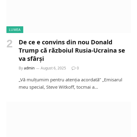
LUMEA
De ce e convins din nou Donald
Trump că războiul Rusia-Ucraina se
va sfârși
By
admin
August 6, 2025
0
„Vă mulțumim pentru atenția acordată” „Emisarul
meu special, Steve Witkoff, tocmai a…