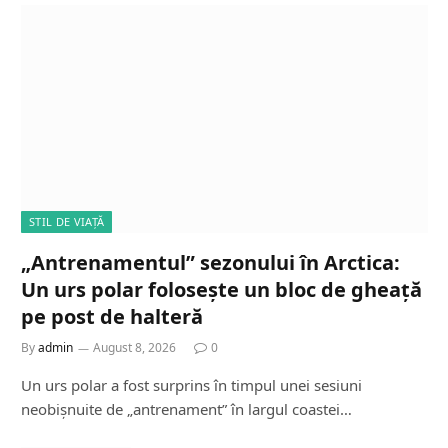
STIL DE VIAȚĂ
„Antrenamentul” sezonului în Arctica:
Un urs polar folosește un bloc de gheață
pe post de halteră
By
admin
August 8, 2026
0
Un urs polar a fost surprins în timpul unei sesiuni
neobișnuite de „antrenament” în largul coastei…