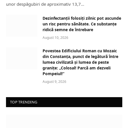
unor despăgubiri de aproximativ 13,7…
Dezinfectanții folosiți zilnic pot ascunde
un risc pentru sănătate. Ce substanțe
ridică semne de întrebare
August 10, 2026
Povestea Edificiului Roman cu Mozaic
din Constanța, punct de legătură între
lumea civilizată și lumea de peste
granițe: „Colosal! Parcă am dezveli
Pompeiul!“
August 9, 2026
TOP TRENDING