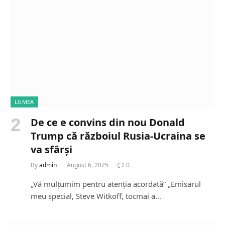
LUMEA
De ce e convins din nou Donald
Trump că războiul Rusia-Ucraina se
va sfârși
By
admin
August 6, 2025
0
„Vă mulțumim pentru atenția acordată” „Emisarul
meu special, Steve Witkoff, tocmai a…