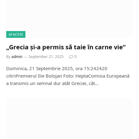
AFACERI
„Grecia și-a permis să taie în carne vie”
By
admin
September 21, 2025
0
Duminica, 21 Septembrie 2025, ora 15:242420
citiriPremierul Ilie Bolojan Foto: HeptaComisia Europeană
a transmis un semnal dur atât Greciei, cât…