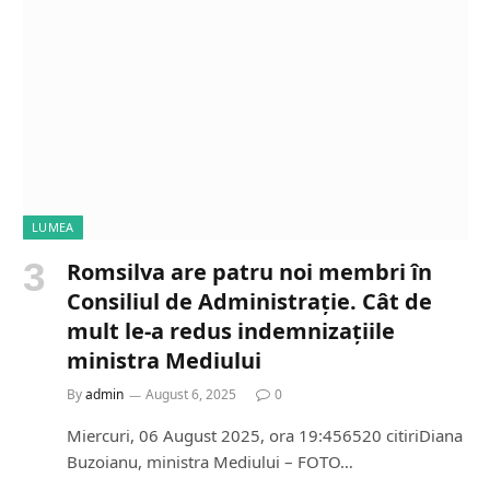
LUMEA
Romsilva are patru noi membri în
Consiliul de Administrație. Cât de
mult le-a redus indemnizațiile
ministra Mediului
By
admin
August 6, 2025
0
Miercuri, 06 August 2025, ora 19:456520 citiriDiana
Buzoianu, ministra Mediului – FOTO…