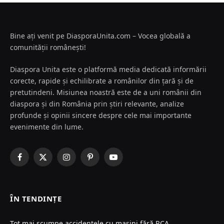
Bine ați venit pe DiasporaUnita.com – Vocea globală a
comunității românești!
Diaspora Unita este o platformă media dedicată informării
corecte, rapide și echilibrate a românilor din țară și de
pretutindeni. Misiunea noastră este de a uni românii din
diaspora și din România prin știri relevante, analize
profunde și opinii sincere despre cele mai importante
evenimente din lume.
Facebook
X
Instagram
Pinterest
YouTube
(Twitter)
ÎN TENDINȚE
Tot mai scumpe accidentele cu mașini fără RCA