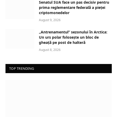
Senatul SUA face un pas decisiv pentru
prima reglementare federală a pieței
criptomonedelor
August 9, 2026
„Antrenamentul” sezonului în Arctica:
Un urs polar folosește un bloc de
gheață pe post de halteră
August 8, 2026
TOP TRENDING