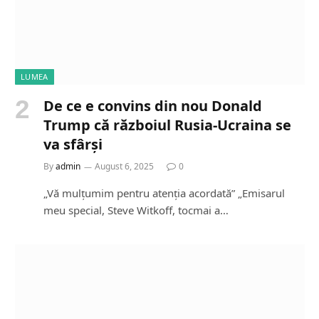
LUMEA
De ce e convins din nou Donald
Trump că războiul Rusia-Ucraina se
va sfârși
By
admin
August 6, 2025
0
„Vă mulțumim pentru atenția acordată” „Emisarul
meu special, Steve Witkoff, tocmai a…