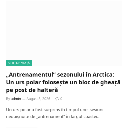
STIL DE VIAȚĂ
„Antrenamentul” sezonului în Arctica:
Un urs polar folosește un bloc de gheață
pe post de halteră
By
admin
August 8, 2026
0
Un urs polar a fost surprins în timpul unei sesiuni
neobișnuite de „antrenament” în largul coastei…