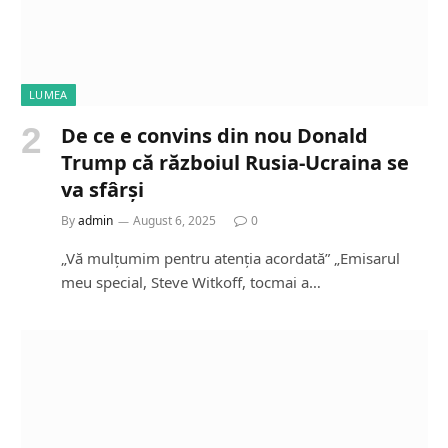
LUMEA
De ce e convins din nou Donald
Trump că războiul Rusia-Ucraina se
va sfârși
By
admin
August 6, 2025
0
„Vă mulțumim pentru atenția acordată” „Emisarul
meu special, Steve Witkoff, tocmai a…