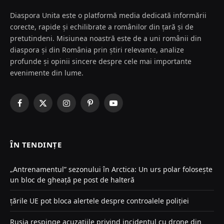
Diaspora Unita este o platformă media dedicată informării
corecte, rapide și echilibrate a românilor din țară și de
pretutindeni. Misiunea noastră este de a uni românii din
diaspora și din România prin știri relevante, analize
profunde și opinii sincere despre cele mai importante
evenimente din lume.
Facebook
X
Instagram
Pinterest
YouTube
(Twitter)
ÎN TENDINȚE
„Antrenamentul” sezonului în Arctica: Un urs polar folosește
un bloc de gheață pe post de halteră
țările UE pot bloca alertele despre controalele poliției
Rusia respinge acuzațiile privind incidentul cu drone din