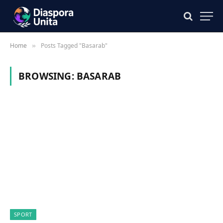
Home
Posts Tagged "Basarab"
»
BROWSING:
BASARAB
SPORT