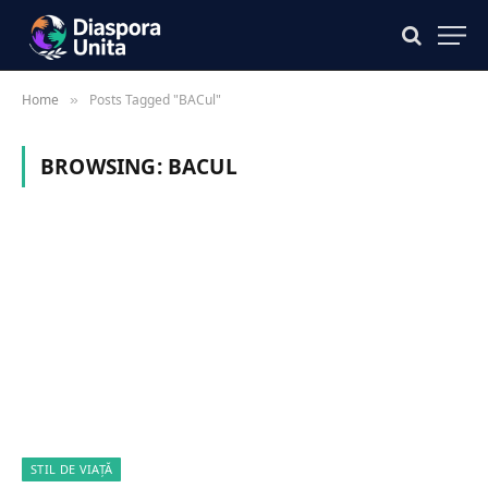
Home
Posts Tagged "BACul"
»
BROWSING:
BACUL
STIL DE VIAȚĂ