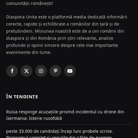
comunității românești!
Diaspora Unita este o platformă media dedicată informării
corecte, rapide și echilibrate a românilor din țară și de
pretutindeni. Misiunea noastră este de a uni românii din
diaspora și din România prin știri relevante, analize
profunde și opinii sincere despre cele mai importante
evenimente din lume.
Facebook
X
Instagram
Pinterest
YouTube
(Twitter)
ÎN TENDINȚE
Rusia respinge acuzațiile privind incidentul cu drone din
Germania: Isterie rusofobă
peste 33.000 de candidați încep luni probele scrise.
Programul complet și regulile din sălile de examen