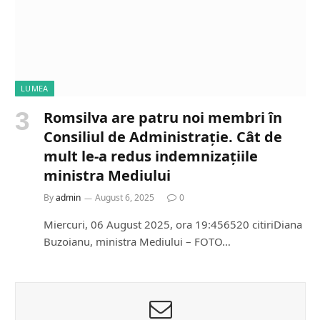
LUMEA
Romsilva are patru noi membri în
Consiliul de Administrație. Cât de
mult le-a redus indemnizațiile
ministra Mediului
By
admin
August 6, 2025
0
Miercuri, 06 August 2025, ora 19:456520 citiriDiana
Buzoianu, ministra Mediului – FOTO…