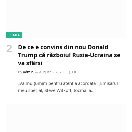
LUMEA
De ce e convins din nou Donald
Trump că războiul Rusia-Ucraina se
va sfârși
By
admin
August 6, 2025
0
„Vă mulțumim pentru atenția acordată” „Emisarul
meu special, Steve Witkoff, tocmai a…