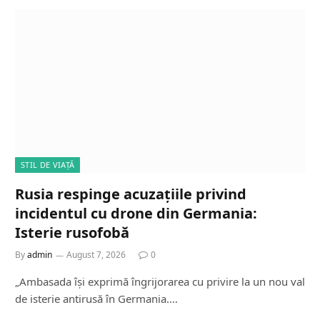
STIL DE VIAȚĂ
Rusia respinge acuzațiile privind
incidentul cu drone din Germania:
Isterie rusofobă
By
admin
August 7, 2026
0
„Ambasada își exprimă îngrijorarea cu privire la un nou val
de isterie antirusă în Germania.…