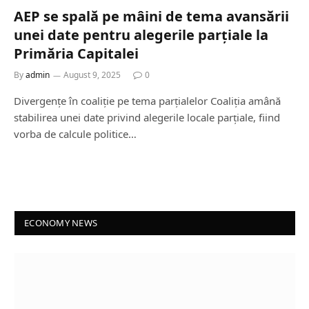
AEP se spală pe mâini de tema avansării
unei date pentru alegerile parțiale la
Primăria Capitalei
By
admin
August 9, 2025
0
Divergențe în coaliție pe tema parțialelor Coaliția amână
stabilirea unei date privind alegerile locale parțiale, fiind
vorba de calcule politice…
ECONOMY NEWS