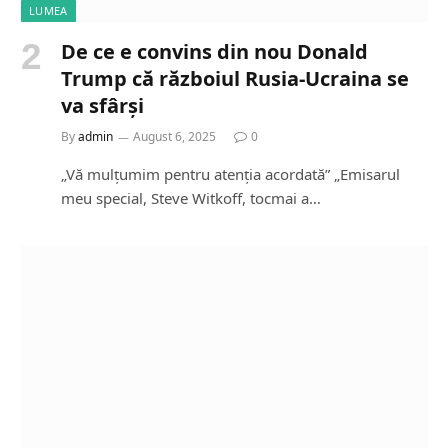
LUMEA
De ce e convins din nou Donald
Trump că războiul Rusia-Ucraina se
va sfârși
By
admin
August 6, 2025
0
„Vă mulțumim pentru atenția acordată” „Emisarul
meu special, Steve Witkoff, tocmai a…