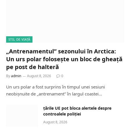
STIL DE VIAȚĂ
„Antrenamentul” sezonului în Arctica:
Un urs polar folosește un bloc de gheață
pe post de halteră
By
admin
August 8, 2026
0
Un urs polar a fost surprins în timpul unei sesiuni
neobișnuite de „antrenament” în largul coastei…
țările UE pot bloca alertele despre
controalele poliției
August 8, 2026