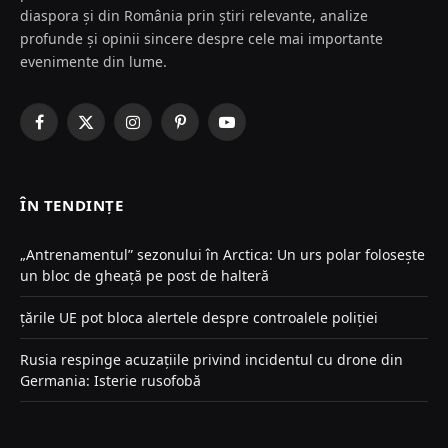
diaspora și din România prin știri relevante, analize
profunde și opinii sincere despre cele mai importante
evenimente din lume.
Facebook
X
Instagram
Pinterest
YouTube
(Twitter)
ÎN TENDINȚE
„Antrenamentul” sezonului în Arctica: Un urs polar folosește
un bloc de gheață pe post de halteră
țările UE pot bloca alertele despre controalele poliției
Rusia respinge acuzațiile privind incidentul cu drone din
Germania: Isterie rusofobă