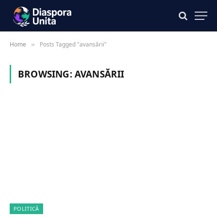
Home
Posts Tagged "avansării"
»
BROWSING:
AVANSĂRII
POLITICĂ