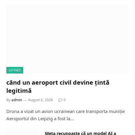
OPINIE
când un aeroport civil devine țintă
legitimă
By
admin
August 6, 2026
0
Drona a vizat un avion ucrainean care transporta muniție
Aeroportul din Leipzig a fost la…
Meta recunoaște că un model AI a