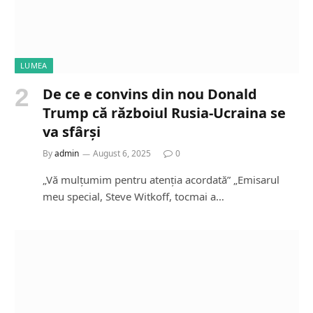
LUMEA
De ce e convins din nou Donald
Trump că războiul Rusia-Ucraina se
va sfârși
By
admin
August 6, 2025
0
„Vă mulțumim pentru atenția acordată” „Emisarul
meu special, Steve Witkoff, tocmai a…