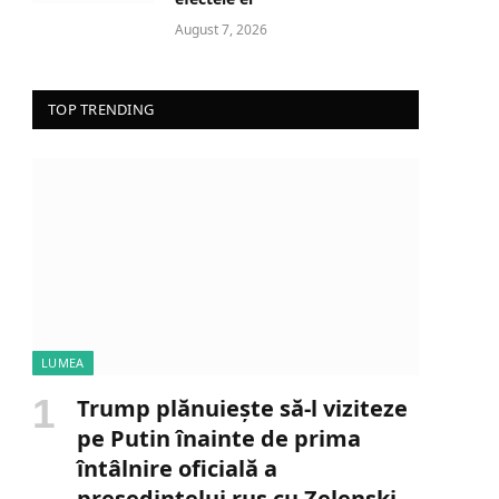
August 7, 2026
TOP TRENDING
LUMEA
Trump plănuiește să-l viziteze
pe Putin înainte de prima
întâlnire oficială a
președintelui rus cu Zelenski