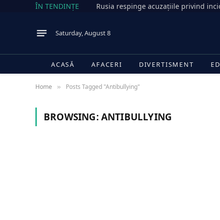
ÎN TENDINȚE
Saturday, August 8
ACASĂ
AFACERI
DIVERTISMENT
ED
Home
Posts Tagged "Antibullying"
»
BROWSING:
ANTIBULLYING