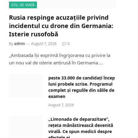
STIL DE VIAȚĂ
Rusia respinge acuzațiile privind
incidentul cu drone din Germania:
Isterie rusofobă
By
admin
August 7, 2026
0
„Ambasada își exprimă îngrijorarea cu privire la
un nou val de isterie antirusă în Germania.…
peste 33.000 de candidați încep
luni probele scrise. Programul
complet și regulile din sălile de
examen
August 7, 2026
„Limonada de deparazitare”,
rețeta mănăstirească devenită
virală. Ce spun medicii despre
efectele ei