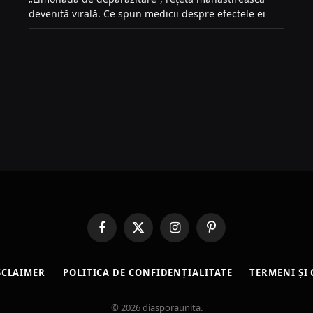
devenită virală. Ce spun medicii despre efectele ei
Facebook
X
Instagram
Pinterest
(Twitter)
SCLAIMER
POLITICA DE CONFIDENȚIALITATE
TERMENI ȘI 
© 2026 diasporaunita.