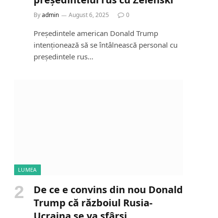
By
admin
August 6, 2025
0
Președintele american Donald Trump
intenționează să se întâlnească personal cu
președintele rus…
LUMEA
De ce e convins din nou Donald
Trump că războiul Rusia-
Ucraina se va sfârși