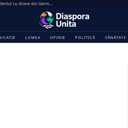
Rusia respinge acuzațiile privind incidentul cu drone din Germania: Isterie rusofobă
UCAȚIE
LUMEA
OPINIE
POLITICĂ
SĂNĂTATE