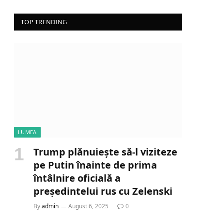
TOP TRENDING
LUMEA
Trump plănuiește să-l viziteze
pe Putin înainte de prima
întâlnire oficială a
președintelui rus cu Zelenski
By
admin
August 6, 2025
0