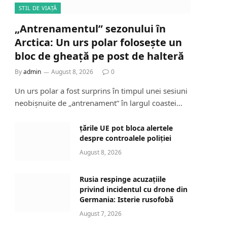
STIL DE VIAȚĂ
„Antrenamentul” sezonului în
Arctica: Un urs polar folosește un
bloc de gheață pe post de halteră
By
admin
August 8, 2026
0
Un urs polar a fost surprins în timpul unei sesiuni
neobișnuite de „antrenament” în largul coastei…
țările UE pot bloca alertele
despre controalele poliției
August 8, 2026
Rusia respinge acuzațiile
privind incidentul cu drone din
Germania: Isterie rusofobă
August 7, 2026