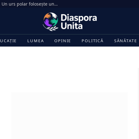
„Antrenamentul” sezonului în Arctica: Un urs polar folosește un bloc de gheață pe post de halteră
UCAȚIE
LUMEA
OPINIE
POLITICĂ
SĂNĂTATE