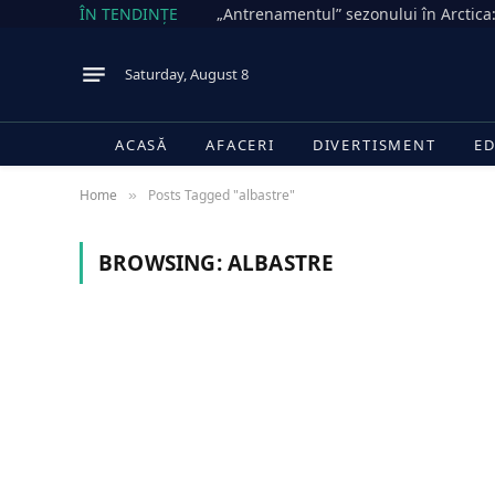
ÎN TENDINȚE
Saturday, August 8
ACASĂ
AFACERI
DIVERTISMENT
ED
Home
Posts Tagged "albastre"
»
BROWSING:
ALBASTRE