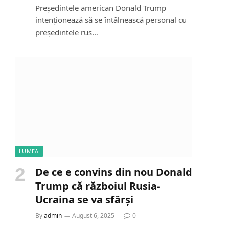
Președintele american Donald Trump
intenționează să se întâlnească personal cu
președintele rus…
LUMEA
De ce e convins din nou Donald
Trump că războiul Rusia-
Ucraina se va sfârși
By
admin
August 6, 2025
0