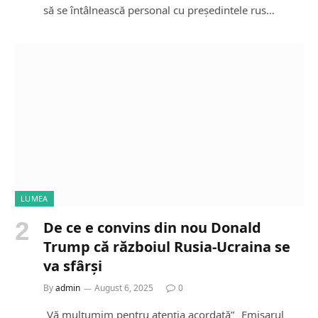
să se întâlnească personal cu președintele rus…
LUMEA
De ce e convins din nou Donald
Trump că războiul Rusia-Ucraina se
va sfârși
By
admin
August 6, 2025
0
„Vă mulțumim pentru atenția acordată” „Emisarul