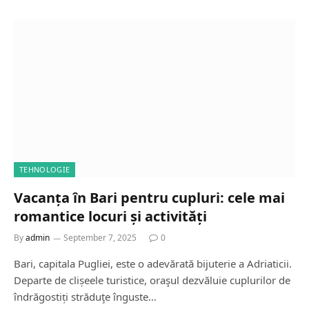
TEHNOLOGIE
Vacanța în Bari pentru cupluri: cele mai
romantice locuri și activități
By
admin
September 7, 2025
0
Bari, capitala Pugliei, este o adevărată bijuterie a Adriaticii.
Departe de clișeele turistice, oraşul dezvăluie cuplurilor de
îndrăgostiți străduţe înguste…