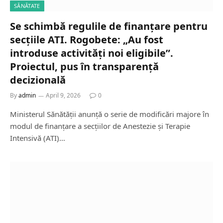
SĂNĂTATE
Se schimbă regulile de finanțare pentru
secțiile ATI. Rogobete: „Au fost
introduse activități noi eligibile”.
Proiectul, pus în transparență
decizională
By
admin
April 9, 2026
0
Ministerul Sănătății anunță o serie de modificări majore în
modul de finanțare a secțiilor de Anestezie și Terapie
Intensivă (ATI)…