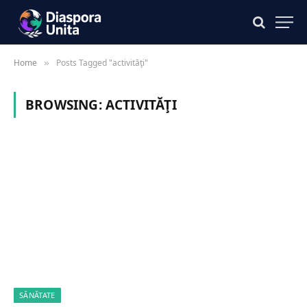
Home
Posts Tagged "activităţi"
»
BROWSING:
ACTIVITĂŢI
SĂNĂTATE