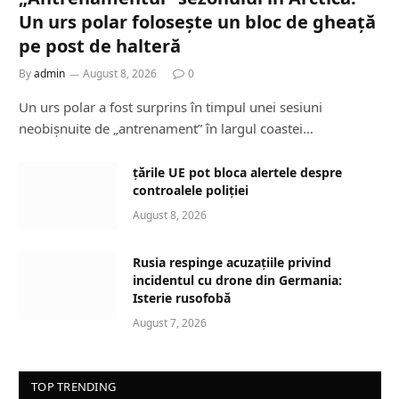
Un urs polar folosește un bloc de gheață
pe post de halteră
By
admin
August 8, 2026
0
Un urs polar a fost surprins în timpul unei sesiuni
neobișnuite de „antrenament” în largul coastei…
țările UE pot bloca alertele despre
controalele poliției
August 8, 2026
Rusia respinge acuzațiile privind
incidentul cu drone din Germania:
Isterie rusofobă
August 7, 2026
TOP TRENDING