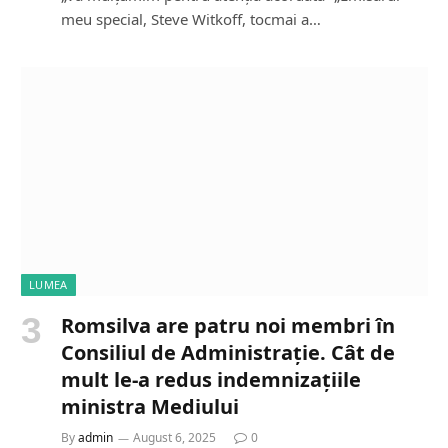
meu special, Steve Witkoff, tocmai a…
LUMEA
Romsilva are patru noi membri în
Consiliul de Administrație. Cât de
mult le-a redus indemnizațiile
ministra Mediului
By
admin
August 6, 2025
0