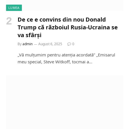
LUMEA
De ce e convins din nou Donald
Trump că războiul Rusia-Ucraina se
va sfârși
By
admin
August 6, 2025
0
„Vă mulțumim pentru atenția acordată” „Emisarul
meu special, Steve Witkoff, tocmai a…