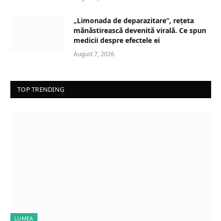
„Limonada de deparazitare”, rețeta
mănăstirească devenită virală. Ce spun
medicii despre efectele ei
August 7, 2026
TOP TRENDING
LUMEA